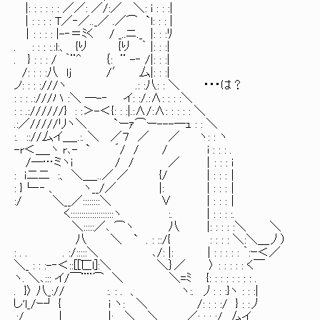
|: : : : : : ／／: ／/:／ ＼: i : : :|
| : : : : T／‐／.._／ .／⌒ `l: : : |
｜: : : : |-‐＝ﾐく / _..ニ._ |: : :ﾘ
. : : : :.:l:、 {り {り ｀ |: : :|
. } : : : / ｀¨^ ｛: ¨ -‐ /|: : :|
/: : : :八 lj /′ 厶|: : :|
ノ: : : :///ヽ .: :八: : ＼ ・・・は？
: : : .:///ハ :＼ ―-‐ イ: :/.:∧: : : :＼
: : .://////} : :＞-＜{: : :|.:∧/:∧: : : : : ＼
.:／/////リヽ＼ `ーｧ⌒ー---―ｭ : : ＼
:. :://厶イ＿_.:. ＼ ／７ ／ ／ ヽ: : ヽ
-r＜＿_ヽ r､- ` ´/ / / i : : : .
/―…ミヽi / / ／ ｜: : : i
: ｉ二二 :、 ＼＿_..／ ／ {/ | : : :｜
: }└‐‐ 、 ヽ__/／ |: | : : :｜
:/ ＼__／::::::::＼ ∨ | : : :｜
く::::::::::::::::::::ヽ :. | : : : :.
＼:::::／､ ⌒ヽ 八 |: : : : :＼ ＼
八 ＼ ` . : ::/{ : : : : ＼:＼＿丿）
: . . . :/:::::＼ ､/: |: | : : : : : ｀:ｰ＜／
＼_ : : :-‐＜::[[匸l]:＼ ＼｝／ 〉 : : : : : く￣
ヽ. ＼､::: イ/￣¨¨⌒ ＼ ＼=ﾐ {: : : : : : : : .
. }〉 八_:// :. : . 、 ヽ:. 丿: : :}ヽ : : :|
し'l_/ｰ┘ { i ヽ: ＼ /: : : :/ } : :丿
.:/ | |: ＼ ＼ ／: : : :/ 厶イ