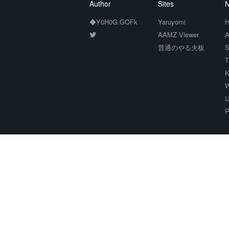
Author
Sites
N
◆Y0H0G.GOFk
Yaruyomi
H
AAMZ Viewer
A
普通のやる夫板
S
T
K
W
U
P