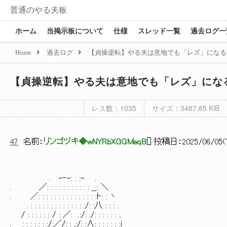
普通のやる夫板
ホーム
当掲示板について
仕様
スレッド一覧
過去ログ一
Home
過去ログ
【貞操逆転】やる夫は意地でも「レズ」になる
【貞操逆転】やる夫は意地でも「レズ」にな
レス数：1035
サイズ：3487.85 KiB
47
名前：
リンゴヅキ◆wNYRbXGGMeqB
[
] 投稿日：
2025/06/05(T
. -‐-: : :- .
. ／: : : : : : : : : : : __: ＼
. ／: : : : : : : : : : : : : : :ト: : ヽ
. : : : : : : : : : : : : : :/: :八 : : : .
/ : : : : : : / : ／: .:/: :/: : : : : : :.
. : : : : : : :/:／/: : ,:/: :∧: : : : : : :i