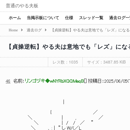
普通のやる夫板
ホーム
当掲示板について
仕様
スレッド一覧
過去ログ一
Home
過去ログ
【貞操逆転】やる夫は意地でも「レズ」になる
【貞操逆転】やる夫は意地でも「レズ」にな
レス数：1035
サイズ：3487.85 KiB
46
名前：
リンゴヅキ◆wNYRbXGGMeqB
[
] 投稿日：
2025/06/05(T
|
{ ／
＼ | , ／
＼ | / / ／ ”
＼ 、:｜ ” し W/(／L＿