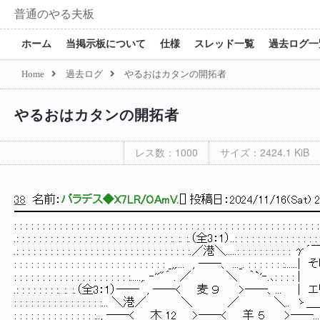
普通のやる夫板
ホーム
当掲示板について
仕様
スレッド一覧
過去ログ一
Home
過去ログ
やるおはカタンの開拓者
やるおはカタンの開拓者
レス数：1000
サイズ：2424.1 KiB
38
名前：
パラデス◆X7LR/OAmV.
[
] 投稿日：
2024/11/16(Sat) 2
━━━━━━━━━━━━━━━━━━━━━━━━━━
: : : : : : : : : : : : : : : : : : : : : : : : : : : : : : : : : : : : : : : : : : : : : : : : : : : : : :
.: : : : : : : : : : : : : : : : : : : : : : : : : : : :. :. :.（全3：1）..: : : : : : : : : : : : : : : : 
.: : : : : : : : : : : : : : : : : : : : : : : : : : : : : : :.
: : : : : : : : : : : : : : : : : : : : : : : : : : : _,,.... , ─
: : : : : : : : : : : : : : : : : : : : :.
.: : : : : : : :. :. :.（全3：1）── , ──< 麦 ９ 
: : : : : : : : : : : : : : : :... ＼港／ ＼
: : : : : : : : : : : : : : :.., ──< 木 12 >─