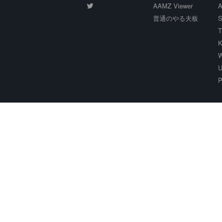
AAMZ Viewer
A
普通のやる夫板
S
T
K
W
U
P