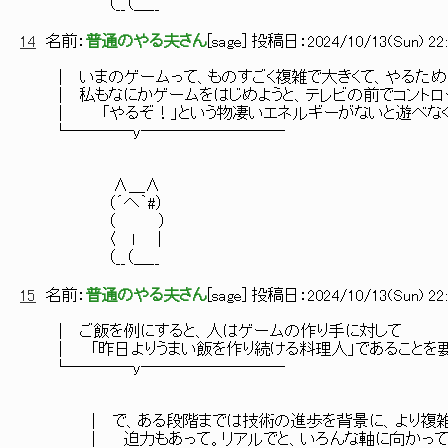
（__（＿__
14
名前：
普通のやる夫さん
[
sage
] 投稿日：
2024/10/13(Sun) 22:
│ いまのゲームって、ものすごく複雑で大きくて、やるために
│ 私もなにかゲームをはじめようと、テレビの前でコントロ
│ 「やるぞ！」という物凄いエネルギーがないと遊べなく
└────y─────────
∧＿∧
（´へ｀#）
（ ）
〈 ｌ ｜
（__（＿__
15
名前：
普通のやる夫さん
[
sage
] 投稿日：
2024/10/13(Sun) 22:
│ ご飯を例にすると、人はゲームの作り手に対して
│ 「昨日よりうまい飯を作り続ける料理人」であることを要
└────y─────────
│ で、ある段階までは技術の進歩を背景に、より複雑で、
│ 迫力もあって。リアルでと、いろんな軸に向かって、