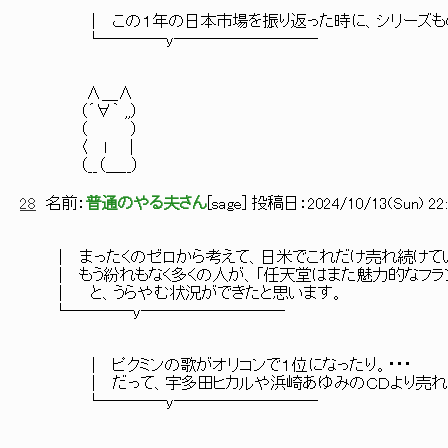
│ この１年の日本市場を振り返った時に、シリーズもの
└────y─────────
∧＿∧
（´∀｀ ,,）
（ ）
〈 ｌ ｜
（__（＿__）
28
名前：
普通のやる夫さん
[
sage
] 投稿日：
2024/10/13(Sun) 22:
│ まったくのゼロから考えて、日米でこれだけ売れ続けて
│ もう紛れもなく多くの人が、「任天堂はまた魅力的なフラン
│ と、うらやむ状況ができたと思います。
└────y─────────
│ ピクミンの歌がオリコンで１位になったり。・・・
│ だって、宇多田ヒカルや浜崎あゆみのＣＤより売れるって
└────y─────────