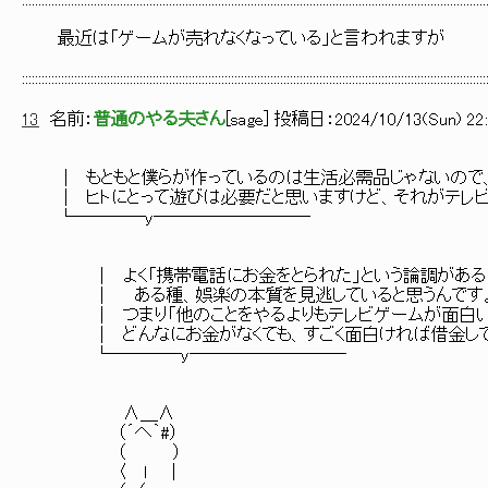
::::::::::::::::::::::::::::::::::::::::::::::::::::::::::::::::::::::::::::::::::::::::::::::::::::::::::::::::::::::::::::::::::::::::::::::
最近は「ゲームが売れなくなっている」と言われますが
::::::::::::::::::::::::::::::::::::::::::::::::::::::::::::::::::::::::::::::::::::::::::::::::::::::::::::::::::::::::::::::::::::::::::::::
13
名前：
普通のやる夫さん
[
sage
] 投稿日：
2024/10/13(Sun) 22:
│ もともと僕らが作っているのは生活必需品じゃないので、究
│ ヒトにとって遊びは必要だと思いますけど、それがテレビ
└────y─────────
│ よく「携帯電話にお金をとられた」という論調がある
│ ある種、娯楽の本質を見逃していると思うんです
│ つまり「他のことをやるよりもテレビゲームが面白い」
│ どんなにお金がなくても、すごく面白ければ借金してで
└────y─────────
∧＿∧
（´へ｀#）
（ ）
〈 ｌ ｜