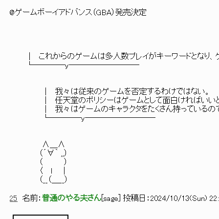
@ゲームボーイアドバンス（GBA）発売決定
│ これからのゲームは多人数プレイがキーワードとなり、ゲ
└────y─────────
│ 我々は従来のゲームを否定するわけではない。
│ 任天堂のポリシーはゲームとして面白ければいいと
│ 我々はゲームのキャラクタをたくさん持っているので、
└────y─────────
∧＿∧
（´∀｀ ,,）
（ ）
〈 ｌ ｜
（__（＿__）
25
名前：
普通のやる夫さん
[
sage
] 投稿日：
2024/10/13(Sun) 22:
┏━━━━━━┓