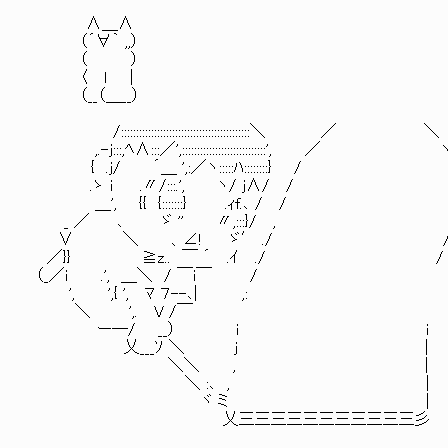
∧＿∧
（´∀｀ ,,）
（ ）
〈 ｌ ｜
（__（＿__）
/:::::::::::::::::::::::::::::::::::::::::::＼ ／ ＼
,.-j:::,ﾍ∧:::／',::::::::::::::::::::::::::::', ／ 
{ .j/ ´＿ ',:／ヽ:::::ﾊ::::::::} /
.ゝ i .〃/:::.', ヽ/ j∧/ / 
＿', {{ {:::::::} .ｨf.､ / / 
_ ／ ､ ゞ '' 〃,:::}/ , 
∨ ＼ 、∠! ゞ′ ./ 
／}} ≧z.. ￣ ´ .ｲ ./ /
（_／i .', ＿＼ / ￣i￣ /
', ',{ ', ﾏ ７--､| ,:
＼ ',. V /￣
ー―/ __） i i
乂___ｿ ＼ j |
＼＼ , |
＼ :､ , |
ヾ ミ |
乂三三三三三三三三三三三彡