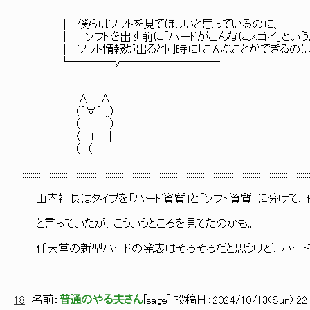
│ 僕らはソフトを見てほしいと思っているのに、
│ ソフトを出す前に「ハードがこんなにスゴイ」という広
│ ソフト情報が出ると同時に「こんなことができるのは、ハ
└────y─────────
∧＿∧
（´∀｀ ,,）
（ ）
〈 ｌ ｜
（__（＿__
::::::::::::::::::::::::::::::::::::::::::::::::::::::::::::::::::::::::::::::::::::::::::::::::::::::::::::::::::::::::::::::::::::::::::::::
山内社長はタイプを「ハード資質」と「ソフト資質」に分けて、
と言っていたが、こういうところを見てたのかも。
任天堂の新型ハードの発表はそろそろだと思うけど、ハードを
::::::::::::::::::::::::::::::::::::::::::::::::::::::::::::::::::::::::::::::::::::::::::::::::::::::::::::::::::::::::::::::::::::::::::::::
18
名前：
普通のやる夫さん
[
sage
] 投稿日：
2024/10/13(Sun) 22: