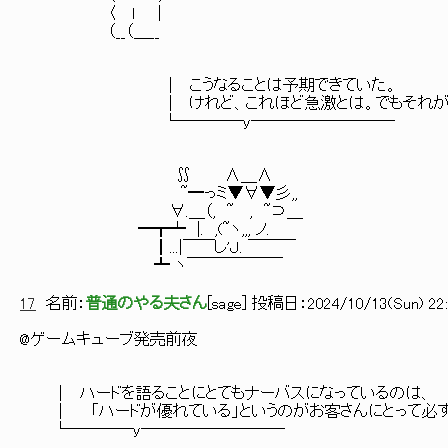
〈 ｌ ｜
（__（＿__
│ こうなることは予期できていた。
│ けれど、これほど急激とは。でもそれが娯楽
└────y─────────
∬ ∧＿∧
~━っミ▼∀▼彡,,
∀.＿（, ~ , ~⊃＿
━┳┷ |. ,(~ヽ,,, ノ.
┃...|￣￣し'Ｊ. ￣￣￣
┻ ヽ￣￣￣￣￣￣
17
名前：
普通のやる夫さん
[
sage
] 投稿日：
2024/10/13(Sun) 22:
@ゲームキューブ発売前夜
│ ハードを語ることにとてもナーバスになっているのは、
│ 「ハードが優れている」というのがお客さんにとって必ず
└────y─────────