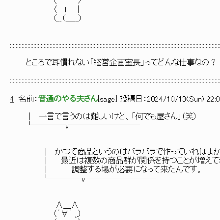
（ ﾉ
〈 ｌ ｜
（__（＿__）
::::::::::::::::::::::::::::::::::::::::::::::::::::::::::::::::::::::::::::::::::::::::::::::::::::::::::::::::::::::::::::::::::::::::::::::
ところで耳慣れない「経営企画室長」ってどんな仕事なの？
::::::::::::::::::::::::::::::::::::::::::::::::::::::::::::::::::::::::::::::::::::::::::::::::::::::::::::::::::::::::::::::::::::::::::::::
4
名前：
普通のやる夫さん
[
sage
] 投稿日：
2024/10/13(Sun) 22:0
│ 一言で言うのは難しいけど、「何でも屋さん」（笑）
└────y─────────
│ かつて商品というのはバラバラで作っていればよか
│ 最近は複数の商品群が関係を持つことが増えて
│ 調整する場が必要になって来たんです。
└────y─────────
∧＿∧
（´∀｀ ,,）