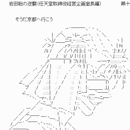
岩田聡の逆襲（任天堂取締役経営企画室長編） 第十五話
そうだ京都へ行こう
, '"´￣￣￣ヽ｀ ` ヽ､
| ／＼ ＿ヽﾚ-_,.-‐ヽ_ ヽ. ＼
ヽ＼|/＿＿ニ=_‐:::::::ﾆ_-‐ヽ ヽ ヽ ヽ |
／＞/ ,.rァ:;:::::;i:::::::､ヽ ヽ `､ ヽ | Ｎ
/li / ／ /／!:/!|::|i:::| ヽ!｀ヾ､ ‐-､ ',|'::l!:ﾉ,/
/ /. l/ l/ | !:| l::| | ｀ヽ､ヽ｣::::::::∠_
,/!￣￣￣|￣|! フi::ト|:|､ -‐─ァ:::::::::::､‐-｀
,. '／/ | .::: ／ ヾ! ﾘ |｀ヽ ､ ／"／/ﾊ〉:::::ヽ 
,. '´ ／::/ .:| :: , ' .::. i::. |､ヽ|::r`､､/ 〃./:||::i､:ゝ
／ ／.::/ .::| : / .:: l:: |. ｀ヽ､ｰﾞﾟﾍヽ_/ ﾘ !/ i:|
∠_ ／ ::/ .:::| .: / ::: i:: !￣￣￣￣{ﾞ! / |:!
ブ :/ .:.::::| .: / :::: !:: |::＿＿＿ .｣｣ ノ ﾉ
∠__ 〈 .:.:::::| / ::: !ﾆｰ┘＿_`ー─-ﾞ,
`ヽ､`ｰｧ-､:|. / :: i:::､｀`ヾl:::::ｰ-ﾆr─ '
／-ﾆ＿ｿ :: !:::. ＼ ＼:::;r‐'
,. -‐／ .::: `ー､‐-､_ : |/ヽ. ＼. /
／ ,∠＿＿ :l｀`ヽ `ヽl. ＼__,ノ
／ ／ ,／ ￣｀`ｰ-､_| ／
/,.／'"´ ￣￣ヽ`ヽ‐-､ |ヽ./＼
. ／───- ､ ＼｀ヽ｀ヽ l ヽ:: ＼