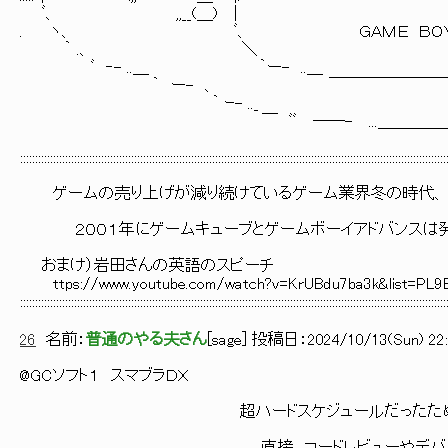
ﾞ、 ,,__(＿) | | r
. ヽ、 ﾞ、 ＧＡＭＥ ＢＯＹ ＡＤＶＡ
｀ .、 ＼
ﾞ ‐- ..＿ ｀ー- ..＿ ＿
｀ ー- 、 ￣￣￣￣￣￣￣￣￣￣￣
｀ ｰ- .._ _.
￣ ﾞﾞ ──- ...＿＿＿＿＿＿＿＿＿＿
::::::::::::::::::::::::::::::::::::::::::::::::::::::::::::::::::::::::::::::::::::::::::::::::::::::::::::::::::::::::::::::::::::::::::::::
ゲームの売り上げが減り続けているゲーム業界冬の時代、
２００１年にゲームキューブとゲームボーイアドバンスは発
おまけ）岩田さんの英語のスピーチ
ttps://www.youtube.com/watch?v=KrUBdu7ba3k&list=PL9
::::::::::::::::::::::::::::::::::::::::::::::::::::::::::::::::::::::::::::::::::::::::::::::::::::::::::::::::::::::::::::::::::::::::::::::
26
名前：
普通のやる夫さん
[
sage
] 投稿日：
2024/10/13(Sun) 22:
@GCソフト１ スマブラＤＸ
超ハードスケジュールだったた