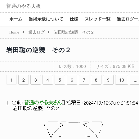
普通のやる夫板
ホーム
当掲示板について
仕様
スレッド一覧
過去ログ一
Home
過去ログ
岩田聡の逆襲 その２
岩田聡の逆襲 その２
レス数：1000
サイズ：975.08 KiB
1
2
3
4
5
6
7
8
9
10
...
1
名前：
普通のやる夫さん
[
] 投稿日：
2024/10/13(Sun) 21:51:54
岩田聡の逆襲 その２
＿＿ ＿ ＿ ＿＿
〈 ｀＞ ｀￣￣´ ＜´ 〉
', ／ ＼ /
∨ -‐ ‐- ∨