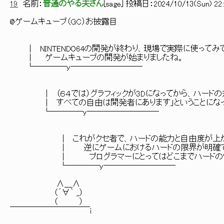
19
名前：
普通のやる夫さん
[
sage
] 投稿日：
2024/10/13(Sun) 22:
@ゲームキューブ（GC）お披露目
│ NINTENDO64の開発が終わり、現場で実際に使ってみ
│ ゲームキューブの開発が始まりましたね。
└────y─────────
│ （６４では）グラフィックが3Dになってから、ハードの
│ すべての自由は開発者にあります」ということになっ
└────y─────────
│ これがクセ者で、ハードの能力と自由度が上がっ
│ 逆にゲームにおけるハードの限界が明確でなく
│ プログラマーにとってはどこまでハードの性能を出
└────y─────────
∧＿∧
（´∀｀ ,,）
（ ）
￣￣￣￣￣￣￣￣￣￣i