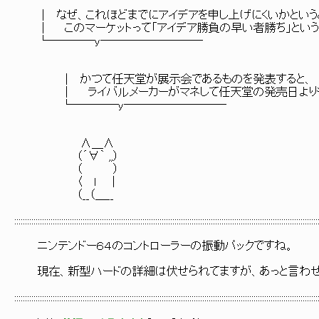
│ なぜ、これほどまでにアイデアを申し上げにくいかという
│ このマーケットって「アイデア勝負の早い者勝ち」という
└────y─────────
│ かつて任天堂が展示会であるものを発表すると、
│ ライバルメーカーがマネして任天堂の発売日よりも早
└────y─────────
∧＿∧
（´∀｀ ,,）
（ ）
〈 ｌ ｜
（__（＿__
::::::::::::::::::::::::::::::::::::::::::::::::::::::::::::::::::::::::::::::::::::::::::::::::::::::::::::::::::::::::::::::::::::::::::::::
ニンテンドー６４のコントローラーの振動パックですね。
現在、新型ハードの詳細は伏せられてますが、あっと言わせ
::::::::::::::::::::::::::::::::::::::::::::::::::::::::::::::::::::::::::::::::::::::::::::::::::::::::::::::::::::::::::::::::::::::::::::::