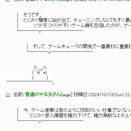
│ そうです。
│ とにかく簡単に絵が出て、チューニングしなくてもすぐ最
│ ソフトをつくりやすいゲーム機を目指したのが、ゲー
└────y─────────
│ そして、ゲームキューブの開発で一番最初に重要視した
└────y─────────
∧＿∧
（´∀｀*）
（ ）
￣￣￣￣￣￣￣￣￣￣i
22
名前：
普通のやる夫さん
[
sage
] 投稿日：
2024/10/13(Sun) 22:
│ 今、ゲーム産業は昔のように効率のいい仕事でなくなっ
│ とにかく参入障壁を極力下げて、極力無駄なエネルギー
└────y─────────