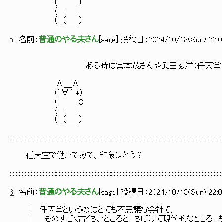
（ ）
〈 ｌ ｜
（__（＿__）
5
名前：
普通のやる夫さん
[
sage
] 投稿日：
2024/10/13(Sun) 22:0
ある時は宮本茂さんや武田玄洋（任天堂ハードの設
∧＿∧
（´∀｀ *）
（ ０
〈 ｌ ｜
（__（＿__）
::::::::::::::::::::::::::::::::::::::::::::::::::::::::::::::::::::::::::::::::::::::::::::::::::::::::::::::::::::::::::::::::::::::::::::::
任天堂で働いてみて、印象はどう？
::::::::::::::::::::::::::::::::::::::::::::::::::::::::::::::::::::::::::::::::::::::::::::::::::::::::::::::::::::::::::::::::::::::::::::::
6
名前：
普通のやる夫さん
[
sage
] 投稿日：
2024/10/13(Sun) 22:0
│ 任天堂というのはとても不思議な会社で、
│ ものすごく古くさいところと、さばけて現代的なところ、も