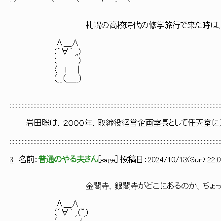
札幌の高校時代の修学旅行で来た時は、こうな
∧＿∧
（´∀｀ ,,）
（ ）
〈 ｌ ｜
（__（＿__）
::::::::::::::::::::::::::::::::::::::::::::::::::::::::::::::::::::::::::::::::::::::::::::::::::::::::::::::::::::::::::::::::::::::::::::::
岩田聡は、２０００年、取締役経営企画室長として任天堂に
::::::::::::::::::::::::::::::::::::::::::::::::::::::::::::::::::::::::::::::::::::::::::::::::::::::::::::::::::::::::::::::::::::::::::::::
3
名前：
普通のやる夫さん
[
sage
] 投稿日：
2024/10/13(Sun) 22:0
金閣寺、銀閣寺がどこにあるのか、ちょっとわ
∧＿∧
（´∀｀ ,（~,）