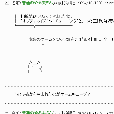
20
名前：
普通のやる夫さん
[
sage
] 投稿日：
2024/10/13(Sun) 22:
│ 判断が難しくなってきましたね。
│ “オプティマイズ”や“チューニング”といった工程が必要
└────y─────────
│ 本来のゲームをつくる部分ではない仕事に、全工程の4
└────y─────────
∧＿∧
（´～｀ ,,）
（ ）
￣￣￣￣￣￣￣￣￣￣i
::::::::::::::::::::::::::::::::::::::::::::::::::::::::::::::::::::::::::::::::::::::::::::::::::::::::::::::::::::::::::::::::::::::::::::::
その反省から生まれたのがゲームキューブ？
::::::::::::::::::::::::::::::::::::::::::::::::::::::::::::::::::::::::::::::::::::::::::::::::::::::::::::::::::::::::::::::::::::::::::::::
21
名前：
普通のやる夫さん
[
sage
] 投稿日：
2024/10/13(Sun) 22: