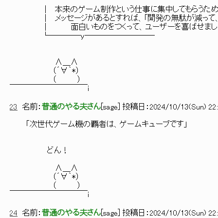
│ 本来のゲーム制作という仕事に集中してもらうため
│ メッセージがあるとすれば、「開発の無駄が減って、
│ 面白いものをつくって、ユーザーを喜ばせましょう
└────y─────────
∧＿∧
（´∀｀*）
（ ）
￣￣￣￣￣￣￣￣￣￣i
23
名前：
普通のやる夫さん
[
sage
] 投稿日：
2024/10/13(Sun) 22:
「次世代ゲーム機の覇者は、ゲームキューブです」
どん！
∧＿∧
（´∀｀*）
（ ）
￣￣￣￣￣￣￣￣￣￣i
24
名前：
普通のやる夫さん
[
sage
] 投稿日：
2024/10/13(Sun) 22: