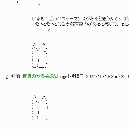
└────y─────────
│ いまもすごいパフォーマンスがあると思うんですけ
│ もっともっとできる潜在能力があると感じているとこ
└────y─────────
∧＿∧
（´∀｀ ,,）
（ ）
〈 ｌ ｜
（__（＿__）
7
名前：
普通のやる夫さん
[
sage
] 投稿日：
2024/10/13(Sun) 22:0
∧＿∧
（´～｀ ,,）
（ J
〈 ｌ ｜
（__（＿__）