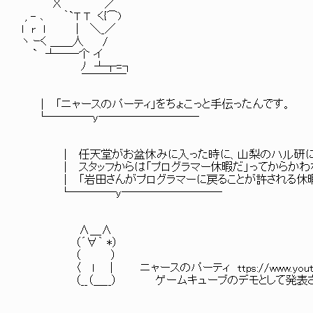
Χ ／
, - ､ ｀`T T く{⌒)
l r l | ＼_／
ヽ ｰく ＿＿人 /
` ┴――个 イ
ﾉ ┴┬=┐
￣￣￣￣
│ 「ニャースのパーティ」をちょこっと手伝ったんです。
└────y─────────
│ 任天堂がお盆休みに入った時に、山梨のハル研に
│ スタッフからは「プログラマー休暇だ」ってからかわ
│ 「岩田さんがプログラマーに戻ることが許される休暇
└────y─────────
∧＿∧
（´∀｀ *）
（ ）
〈 ｌ ｜ ニャースのパーティ ttps://www.youtube.com
（__（＿__） ゲームキューブのデモとして発表され