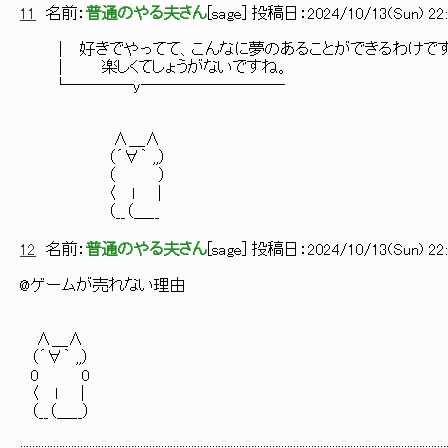
11
名前：
普通のやる夫さん
[
sage
] 投稿日：
2024/10/13(Sun) 22:
│ 好きでやってて、こんなに夢のあることができるわけです
│ 楽しくてしょうがないですね。
└────y─────────
∧＿∧
（´∀｀ ,,）
（ ）
〈 ｌ ｜
（__（＿__
12
名前：
普通のやる夫さん
[
sage
] 投稿日：
2024/10/13(Sun) 22:
@ゲームが売れない理由
∧＿∧
（´∀｀ ,,）
0 0
〈 ｌ ｜
（__（＿__）