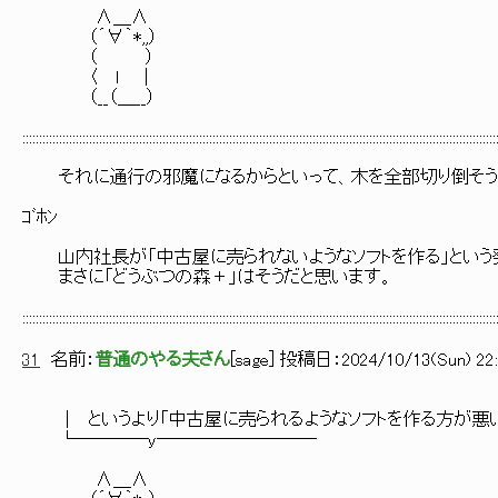
∧＿∧
（´∀｀*,,）
（ ）
〈 ｌ ｜
（__（＿__）
::::::::::::::::::::::::::::::::::::::::::::::::::::::::::::::::::::::::::::::::::::::::::::::::::::::::::::::::::::::::::::::::::::::::::::::
それに通行の邪魔になるからといって、木を全部切り倒そう
ｺﾞﾎﾝ
山内社長が「中古屋に売られないようなソフトを作る」という発
まさに「どうぶつの森＋」はそうだと思います。
::::::::::::::::::::::::::::::::::::::::::::::::::::::::::::::::::::::::::::::::::::::::::::::::::::::::::::::::::::::::::::::::::::::::::::::
31
名前：
普通のやる夫さん
[
sage
] 投稿日：
2024/10/13(Sun) 22:
│ というより「中古屋に売られるようなソフトを作る方が悪い
└────y─────────
∧＿∧