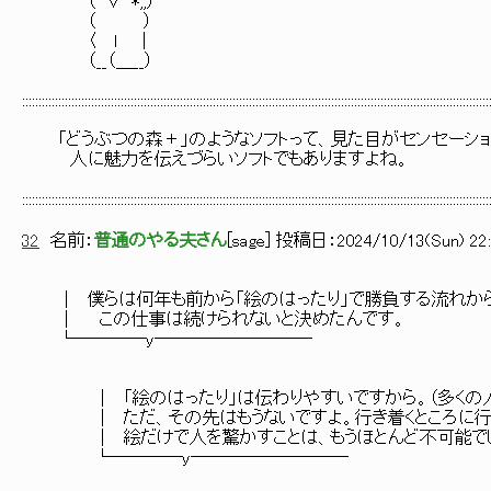
（´∀｀*,,）
（ ）
〈 ｌ ｜
（__（＿__）
::::::::::::::::::::::::::::::::::::::::::::::::::::::::::::::::::::::::::::::::::::::::::::::::::::::::::::::::::::::::::::::::::::::::::::::
「どうぶつの森＋」のようなソフトって、見た目がセンセーショ
人に魅力を伝えづらいソフトでもありますよね。
::::::::::::::::::::::::::::::::::::::::::::::::::::::::::::::::::::::::::::::::::::::::::::::::::::::::::::::::::::::::::::::::::::::::::::::
32
名前：
普通のやる夫さん
[
sage
] 投稿日：
2024/10/13(Sun) 22:
│ 僕らは何年も前から「絵のはったり」で勝負する流れから
│ この仕事は続けられないと決めたんです。
└────y─────────
│ 「絵のはったり」は伝わりやすいですから。（多くの人
│ ただ、その先はもうないですよ。行き着くところに行
│ 絵だけで人を驚かすことは、もうほとんど不可能でし
└────y─────────