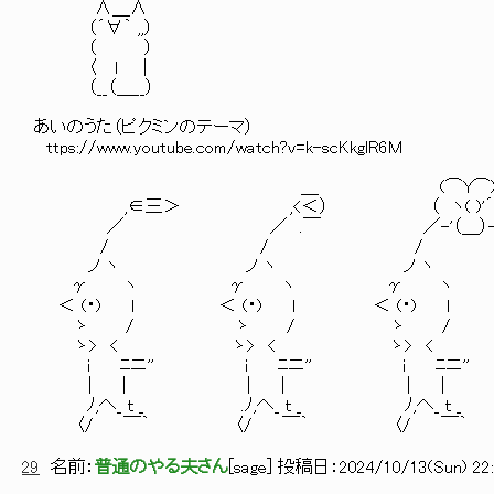
∧＿∧
（´∀｀ ,,）
（ ）
〈 ｌ ｜
（__（＿__）
あいのうた（ピクミンのテーマ）
ttps://www.youtube.com/watch?v=k-scKkglR6M
＿ (⌒Y⌒
,∈三＞ ,<＜） （ ヽ( )'´ 
／ ／ .￣ ／-'（＿）-
/ / /
ノ ヽ ノ ヽ ノ ヽ
γ ヽ γ ヽ γ ヽ
＜ (・) l ＜ (・) l ＜ (・) l
ゝ / ゝ / ゝ /
ゝ> < ゝ> < ゝ> <
i ﾆニ'' i ﾆニ'' i ﾆニ''
| | | | | |
ﾉ,へ_ ｔ _ .ﾉ,へ_ ｔ _ ﾉ,へ_ ｔ _
〈/ ￣｀ 〈/ ￣｀ 〈/ ￣｀
29
名前：
普通のやる夫さん
[
sage
] 投稿日：
2024/10/13(Sun) 22: