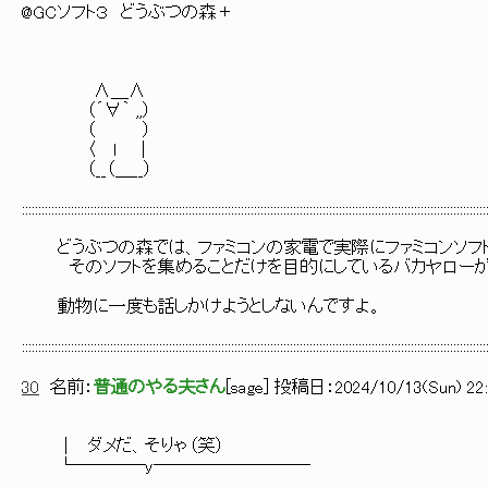
@GCソフト３ どうぶつの森＋
∧＿∧
（´∀｀ ,,）
（ ）
〈 ｌ ｜
（__（＿__）
::::::::::::::::::::::::::::::::::::::::::::::::::::::::::::::::::::::::::::::::::::::::::::::::::::::::::::::::::::::::::::::::::::::::::::::
どうぶつの森では、ファミコンの家電で実際にファミコンソフ
そのソフトを集めることだけを目的にしているバカヤローが
動物に一度も話しかけようとしないんですよ。
::::::::::::::::::::::::::::::::::::::::::::::::::::::::::::::::::::::::::::::::::::::::::::::::::::::::::::::::::::::::::::::::::::::::::::::
30
名前：
普通のやる夫さん
[
sage
] 投稿日：
2024/10/13(Sun) 22:
│ ダメだ、そりゃ（笑）
└────y─────────