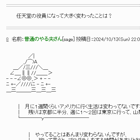
::::::::::::::::::::::::::::::::::::::::::::::::::::::::::::::::::::::::::::::::::::::::::::::::::::::::::::::::::::::::::::::::::::::::::::::
任天堂の役員になって大きく変わったことは？
::::::::::::::::::::::::::::::::::::::::::::::::::::::::::::::::::::::::::::::::::::::::::::::::::::::::::::::::::::::::::::::::::::::::::::::
8
名前：
普通のやる夫さん
[
sage
] 投稿日：
2024/10/13(Sun) 22:0
／|
_/⌒)A
＿／/三///＼＿
∠＿_∥∥//＿＿_＞
- - -∠◎◎_＞ + - -
ﾆ +-／////ｉﾆ - ﾆ +-
＿三＿＿＿三＿三＿三
│ 月に１週間くらいアメリカに行く生活は変わってないです
│ 残りは京都に半分、週に１～２回は東京に行って、山梨
└────y─────────
│ やってることはあんまり変わらないんですが、