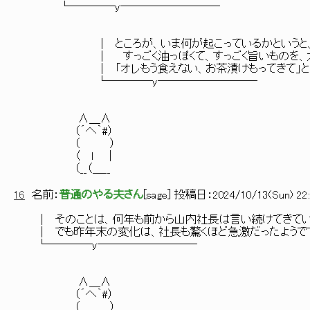
└────y─────────
│ ところが、いま何が起こっているかというと、胃
│ すっごく油っぽくて、すっごく旨いものを、大量
│ 「オレもう食えない、お茶漬けもってきて」というよ
└────y─────────
∧＿∧
（´へ｀#）
（ ）
〈 ｌ ｜
（__（＿__
16
名前：
普通のやる夫さん
[
sage
] 投稿日：
2024/10/13(Sun) 22:
│ そのことは、何年も前から山内社長は言い続けてきてい
│ でも昨年末の変化は、社長も驚くほど急激だったようで
└────y─────────
∧＿∧
（´へ｀#）
（ ）