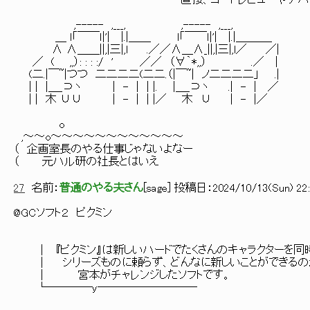
直接、コードレビューやデバッグを手
,----- ,___, ,----- ,___,
＿ l「￣￣ｌ|'| |.|＿＿ l「￣￣ｌ|'| |.|＿＿＿_
∧ ∧＿＿||,|三|,l .／／∧＿∧_||,|三|,l／ ／|
／ ( ,,）: : : :/ ' ／／ （∀｀*,,） .／ |
(二.|￣~|つつ 二二二二(二二.（|￣~| ノ二二二二」 .|
| | |＿_⊃ヽ | - | | |. |＿_⊃ヽ .| - | ／
| | 木 ∪∪ | - | | |／ 木 ∪ | - |／
o
,～～o～～～～～～～～～～～～
（ 企画室長のやる仕事じゃないよなー
（ 元ハル研の社長とはいえ
27
名前：
普通のやる夫さん
[
sage
] 投稿日：
2024/10/13(Sun) 22:
@GCソフト２ ピクミン
│ 『ピクミン』は新しいハードでたくさんのキャラクターを同
│ シリーズものに頼らず、どんなに新しいことができるの
│ 宮本がチャレンジしたソフトです。
└────y─────────