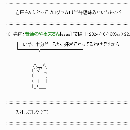
::::::::::::::::::::::::::::::::::::::::::::::::::::::::::::::::::::::::::::::::::::::::::::::::::::::::::::::::::::::::::::::::::::::::::::::
岩田さんにとってプログラムは半分趣味みたいなもの？
::::::::::::::::::::::::::::::::::::::::::::::::::::::::::::::::::::::::::::::::::::::::::::::::::::::::::::::::::::::::::::::::::::::::::::::
10
名前：
普通のやる夫さん
[
sage
] 投稿日：
2024/10/13(Sun) 22:
│ いや、半分どころか、好きでやってるわけですから
└────y─────────
∧＿∧
（´∀｀ ,,）
（ ）
〈 ｌ ｜
（__（＿__
::::::::::::::::::::::::::::::::::::::::::::::::::::::::::::::::::::::::::::::::::::::::::::::::::::::::::::::::::::::::::::::::::::::::::::::
失礼しました（汗）
::::::::::::::::::::::::::::::::::::::::::::::::::::::::::::::::::::::::::::::::::::::::::::::::::::::::::::::::::::::::::::::::::::::::::::::