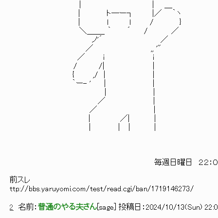
| | ＿
| ト―ー┐ |／ ｀ヽ
| l ｌ / }
＼＿＿_ ｀ ´ / ／
ノ'´ ／
／ ,, '"
／ i i
/ /| |
{ ,/ | |
｀ー- ' | |
| |
／ |
／ ｜
｜ ／| ｜
｜ ｜ ｜ |
毎週日曜日 ２２：００
前スレ
ttp://bbs.yaruyomi.com/test/read.cgi/ban/1719146273/
2
名前：
普通のやる夫さん
[
sage
] 投稿日：
2024/10/13(Sun) 22:0