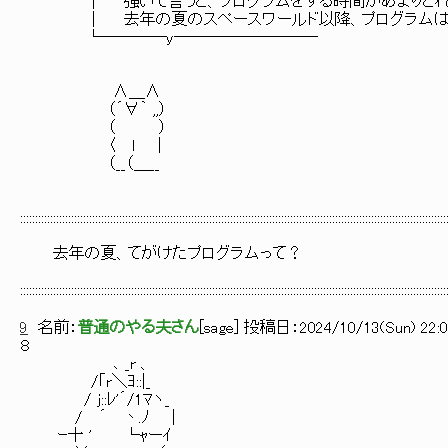
│ 強いて言うと、プログラムをする時間があまりとれな
│ 去年の夏のスペースワールド以降、プログラムは書
└────y─────────
∧＿∧
（´∀｀ ,,）
（ ）
〈 ｌ ｜
（__（＿__
::::::::::::::::::::::::::::::::::::::::::::::::::::::::::::::::::::::::::::::::::::::::::::::::::::::::::::::::::::::::::::::::::::::::::::::
去年の夏、てがけたプログラムって？
::::::::::::::::::::::::::::::::::::::::::::::::::::::::::::::::::::::::::::::::::::::::::::::::::::::::::::::::::::::::::::::::::::::::::::::
9
名前：
普通のやる夫さん
[
sage
] 投稿日：
2024/10/13(Sun) 22:0
８
､ _r 、
/｢r＼ﾖ::|_
/ j::ﾚ'´/1ﾏヽ_
/ ´ 丶.ﾉ |
ｰ十 ' └ｬーｲ