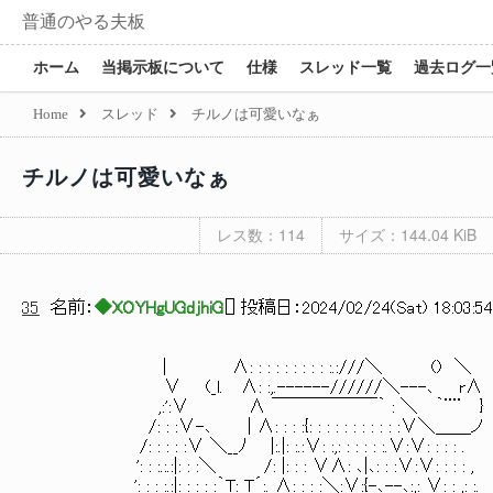
普通のやる夫板
ホーム
当掲示板について
仕様
スレッド一覧
過去ログ一
Home
スレッド
チルノは可愛いなぁ
チルノは可愛いなぁ
レス数：114
サイズ：144.04 KiB
35
名前：
◆XOYHgUGdjhiG
[
] 投稿日：
2024/02/24(Sat) 18:03:54
| ∧: : : : : : : : : :.:///＼ () ＼
∨ (_l. ∧: :,.------//////＼---､ r∧
,:':∨ ∧ ￣￣￣￣￣￣｀ : ＼ ｀¨¨ }
/: : :∨-､ | ∧: : : :{: : : : : : : : : : :∨＼＿＿ノ
/: : : : :∨ ＼__ﾉ |:.|: :.:∨: :,: : : : : :.
': : :.:.:|: : :＼ /: |: : : ∨∧: ､|､: : :∨:∨: 
': : : :.:|: : : : :｀T: T´:._∧: : : :＼:∨:{-､--､: