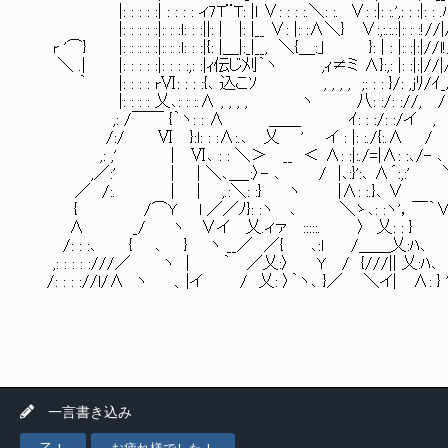
|: : : : :| : : : : ィ7T¨T: |l ∨: : : :.＼: :. ∨: :|: :.',: :
|: : : : :|: : :l: : :||: | |: |__ ∨: |: :∧＼} ∨:,:.:.:|
r '⌒} |: : : : :|: : :l: : :|{: |＿|:_|__, ＼{＿:｣ }: | : |: :|:
＼ .| |: : : : :|: : : :,: :|ｨ伝じ刈｀ヽ ,ｨ≠ミ ∧}:,: |: :|:|/
｀ |: : : : rⅥ: : : :{､ 込こｿ , , , , ;: : : }/: ,
|: : : : 乂､: : :.∧ , , , , ヽ 八: :/: ://, /
,: /￣￣ {｀ヽ: : ∧ ＿＿ ｲ: : :/: :/イ
/:/ Ⅵ }:l: : :∧:.､ 乂 ' イ : |: :./{:.∧
,: ,' | Ⅵ､ : : ＼＞ __ ＜ ∧: :|:./=|∧: :､/- 
,／:' | | ＼､＿_:〉- ､ / |､:}':､ ∧´:,:' ＼
／ /:. | | ,.:＼: :} ヽ |∧: :.}､ ∨ 
{ /⌒Y l ／／ﾉ}: :ヽ ､ ＼ゝ､: :ヽ'，￣｀∨
∧ _/ ヽ ∨イ 乂.ィァ :::::. 〉 乂: : } 
/: : :､ { ､ } ヽ __／ ／{ ､:l /＿＿乂:ﾊ､ }
,: : : : :///／ ヽ | ｀ ／乂:〉 Y / {///|| 乂:ﾊ､ /ｨ: 
/: : : ://l/∧ ヽ 、|イ / 乂: 〉｀ヽ､ }／ ＼イ| ∧: } ' /: 
一言書き込み