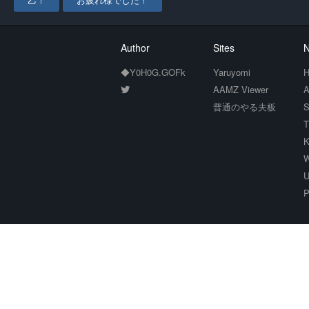
乙！
お疲れ様でした！
Author
Sites
N
◆Y0H0G.GOFk
Yaruyomi
H
AAMZ Viewer
A
普通のやる夫板
S
T
K
W
U
P