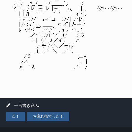
/／/ _A__/＿ ! /.＿＿__`_、 (
ｲ ,! , l'/ ﾚ |::::::::| ﾚ |::::::::| ﾊ, | | !, ｲｸﾂ…ｲｸﾂ…
| | /!, ` -' `- ' '| ｲ ﾄ !,
!, V !,/// ｪ-ーコ ///,| ハ|ﾒ|、
| ,ﾍ )γ` 、、＿＿ , ヮ イ’| ﾉ-ーフ
ﾚ Ｖﾍ＜￣ ／く,>´' , イ ﾉ ﾚ＼、'_
,／>´ ,!/ﾉt´`イ !,;' ) ,フ
ー| （ ` ,λ／イ ( と
;/-チ'ﾌ (＼ ／ーｲノ
＿ , l _'／ー＼＿ ／- 、＿
ノ∫ ￣ ,ニ-,
ノ∠ !、｜
メ、 `λ _ ,-^' /
一言書き込み
乙！
お疲れ様でした！