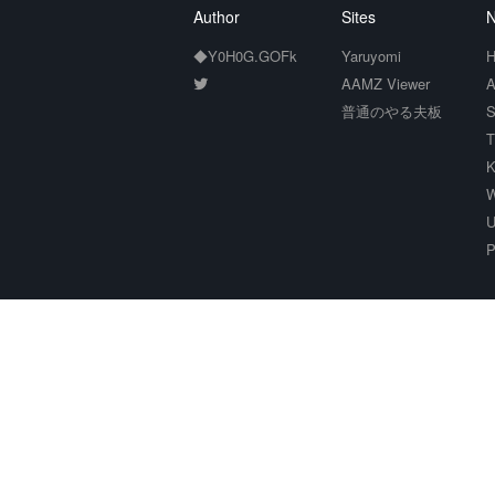
Author
Sites
N
◆Y0H0G.GOFk
Yaruyomi
H
AAMZ Viewer
A
普通のやる夫板
S
T
K
W
U
P