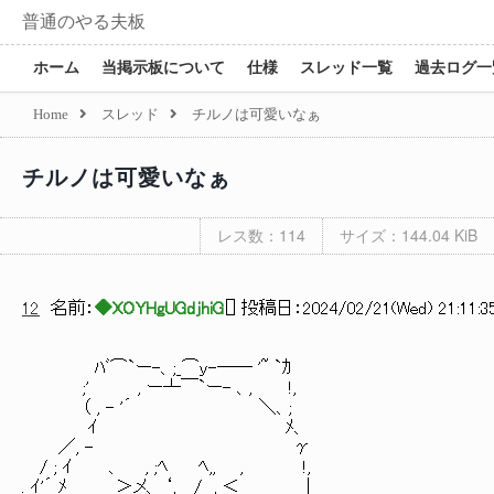
普通のやる夫板
ホーム
当掲示板について
仕様
スレッド一覧
過去ログ一
Home
スレッド
チルノは可愛いなぁ
チルノは可愛いなぁ
レス数：114
サイズ：144.04 KiB
12
名前：
◆XOYHgUGdjhiG
[
] 投稿日：
2024/02/21(Wed) 21:11:3
ﾊﾞ⌒`ー-、;_⌒ｙ-―― '~ `ｶ
;' , ー┴￣`ー- 、, !,
（ , - '´ ＼、;
ｲ ﾒ、
／, - γ
/ ; ｲ 、 , ;ﾍ ﾍ,, , !,
. ｲ'´ ﾒ ＞メ、_‘, /_ , ＜ |