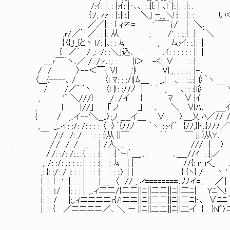
/:ｲ: |: : |:ｲ: |-､､: :.:|{: | ､l｀|:.|: :.|: .
{:/, ｨｧ : |:.|!:.| ＼｣ ｰ__＼!:|: :.|: : .
__ ／／|: : { ｨ≠= '´￣｀j:/: : |: :＼､
,r/／｀' ／: : |: 从 , /': : :.:|: :|: :｀＼
{〈{_!_{とヽ l/: |､: : ﾑ , ム:イ: :.|: :|
{ ｀／´ / ,: :/: :＼｣込､ ｀ .ｲ: : : : : : |: :|
＿r￣｀ヽ､／ /: /:r､:,: : : : : |l＞ -く| ∨: : : :.:.:|: :
/ / 〉--＜￣{ Ⅵ: : : ;'|! Ⅵ:,: : : : : |-､
〈＿{----､ / 〈l ﾏ: : :/l|ﾑ＿ _,| ､: : :.:.:| l〉｀ヽ
/ /／⌒ヽ 〈l |!: ://ﾉ | ｀ ´ , ､: : :|li〉 ￣ 
, '´ ＼///} /: /イ { ﾏ ∨:|ｲ 
, } }//｣ ｢:ノ ,｣ ､ ＼ Ⅵﾊ､ ＿,
{ / ,..イ--'＼__,.〉:,ﾉ ____イ＿ ∨:. 〉＿乂:ﾊ／// 
, _,..イ: :/: /: : : : 〈: :〉´{//ﾉ ｀ヽ l:::イ´ {//,}ト,:}///
￣ /:/: :/: /: : : : : :}从 ||￣ ｀´ ￣ jj }从Y､
. /:/: :/: /: :.,: : : | /人 :.､ ///: :|: : :
/:/: :/: /:.:.:.{: : : :|: : : :|｀ｰl｀＿,...: ､＿_//ｲ: :.:
,.:/: :/: ,:: : :.:.|: : : :|: : : ﾑ | | //{: r-rく_
,: {: :/: / l: : : |: : : :|: : : : :.〉 | | { {ヽ{ / ヽ '
{: |: {:.:.' |: : : |: : : :|:_:_: :〈 //_,..ィ========､ﾉﾉイ=､ ／:|
|: |: l:/ |: : : |: ,..ィ二二/{二二||ﾆ||二二||ﾆ||二ﾆ| Yﾆ＼!
|: |: / |:,.ィニニニニr{/!ニニ||ﾆ||二二||ﾆ||二ﾆト､ ∨ﾆﾆ
|: |: { ／ニニニニ／､ ＼ ー ||ﾆ||二二||ﾆ||二イ } }N^