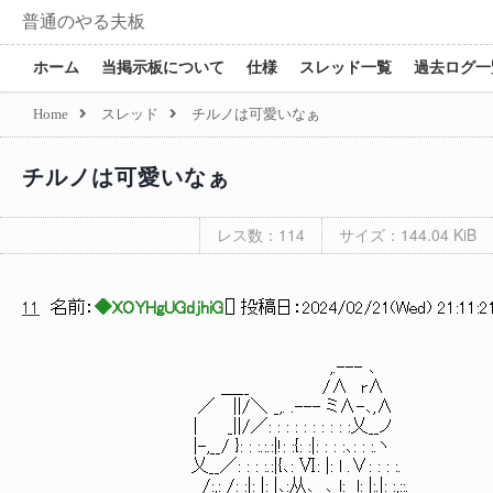
普通のやる夫板
ホーム
当掲示板について
仕様
スレッド一覧
過去ログ一
Home
スレッド
チルノは可愛いなぁ
チルノは可愛いなぁ
レス数：114
サイズ：144.04 KiB
11
名前：
◆XOYHgUGdjhiG
[
] 投稿日：
2024/02/21(Wed) 21:11:2
,.--- ､
＿__ /∧ r∧
／ ||/＼ _,. .--- ミ∧-､,∧
| _||/／: : : : : : : : : :乂__ノ
|-,__/ }: : :.:.:|!: :{: :|: : : :､: : :.ヽ
乂__／: : : :.:|{､: Ⅵ: |: l .∨: : : :.
/:,: /: :|: |:_|､:从､__､_l:__l: |:.|: :,::.