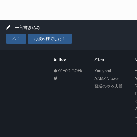
一言書き込み
乙！
お疲れ様でした！
Author
Sites
N
◆Y0H0G.GOFk
Yaruyomi
H
AAMZ Viewer
A
普通のやる夫板
S
T
K
W
U
P