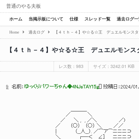
普通のやる夫板
ホーム
当掲示板について
仕様
スレッド一覧
過去ログ一
Home
過去ログ
【４ｔｈ－４】や☆る☆王 デュエルモンスタ
【４ｔｈ－４】や☆る☆王 デュエルモンス
レス数：983
サイズ：3242.01 KiB
9
名前：
ゆっくりパワーちゃん◆4NJsTAY15g
[
] 投稿日：
2024/01/
＿＿＿_
／ ＼
／ ＼ , , ／＼ ／)
／ （○） （○） ＼ ／／
| （__人__）. ／⌒ア⌒ニニニ⊃
＼. ┌─＜ ∠] ニニニ⊃