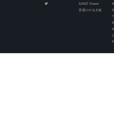
AAMZ Viewer
A
普通のやる夫板
S
T
K
W
U
P