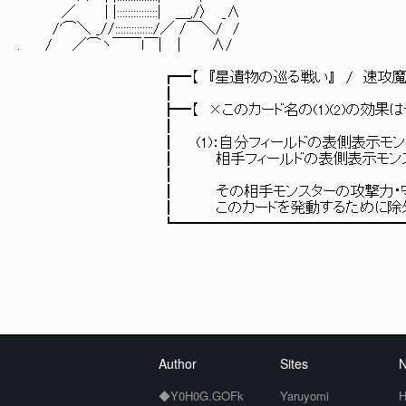
／ | |:::::::::::::::| ＿,/〉 _∧
/'⌒＼ _//::::::::::::::/／ /￣＼/ /
. / ／⌒ヽ￣￣l￣| ｜ ∧/
┏━【 『星遺物の巡る戦い』 / 速攻魔法
┃
┣━【 ×このカード名の(1)(2)の効果はそれぞ
┃
┃ (1)：自分フィールドの表側表示モンスター１
┃ 相手フィールドの表側表示モンスター１体
┃
┃ その相手モンスターの攻撃力・守備
┃ このカードを発動するために除外したモンス
┗━━━━━━━━━━━━━━━━━━━━
Author
Sites
N
◆Y0H0G.GOFk
Yaruyomi
H