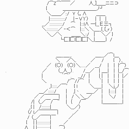
/⌒Z⌒￣￣／ 人_]＿＿ニニ⊃
{ ＿＿＿＿＿＿＿_,ﾉ┘ ……攻撃中に
＼＿＿／::/ Ｙ 〈。∧ ＿＿
|:::::::::::::::::/ |－VΥ〉 | | |
__／:::::::::::::::/ ⌒ |:::l∧ ─|__Ε三┐
＼:::::::::::::／ ‐＜⌒ |::::＼＼＿__{_〔_r 〉
＼_／＼ ＿＿＼::/ | ＼／ }
└匚]匚|匚]匚]＼_|＿＿_} /
＿__＿__. ＿___／⌒l＿
＼ ／＼. ／ / { 〉、
／ （○） （○）＼......／ ___/ | ｜ |'⌒〉
. ／ （__人__）. /___／ | ＿_| ｜ |__/⌒
| ´⌒´. __// | | | ｜ | | |／
＼. /'⌒//⌒ | ｀| ｜ | | |
_}::::::／￣′ { l ＼_____| ＼j_,ﾉ |
＿／:::::::/ ｜ ,|丶 ＿__／ | |::::::|
／ ／￣￣￣| | / ＼＼__／ | ＼/ |
/| 〈_／￣/￣~ | ｛ /￣ |＿＿＿____|
_{ | /::::::::::| ＼__／〉
〈/ l／￣￣￣￣| _／
/ 〈__／￣￣|￣ ／
{ | |:::::::::::::::| ／
∧ | |:::::::::::::::| ⌒〉