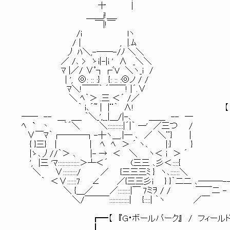
十 |
＿＿ｊ!＿_
￣|!￣
/i lヽ
/ | , |.ﾑ
丿 ﾊ＼,-──-/ﾉ ＼＼
／ /､ > ゝi|-|i ' ∧ _＼＼
ﾏ |／/ ∨ﾟ┐┌ﾞV ＼ヽ_i /
| ', ◎: :: :} {: :: :◎ノ / /
ﾏ＼!￣￣｀ ´￣￣! |´.∨
＼ ﾍ｀＞ .三 ＜´ /／
｀ i､´~ | |¨｀ ∧! 【 ☆４ 地属
── -- ＿ ＿_ ｀＼_',__|＿/|-､ ＿＿ -- ─
ﾍ ` 丶 ｀´＼ ＼::::::::::|´|｀ ─' ／三つ /
∨￣ﾏ｀┌───┐-┼ヽ＿.|─ ､ ／ ＼¨} |
{ }三} | | ﾍ ﾍ ＞ ´ ヽ､ |:} }
|ゝ､丿//｀＞ ､ |- → ＜ ＼ ヽ＜ i ＞ ´
', |三 'ﾏ::::::::::::::＞┴＜´ (三三 ､彡＜::::{
＼ ∨:::::::::/ ／ {三三三ﾐ } ヽ､::::::＼
｀ ＜∨::::::7 ∠ ／{三三彡i } }｀二二 ､───--
＼ {＿／ ／::::::::|￣ 7ミｦ / / ￣￣二 - 
＼/￣￣￣:::::::::::::| {::::| ｀ヽ ／￣
┏━【 『Ｇ・ボールパーク』 / フィールド魔
┃