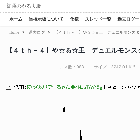
普通のやる夫板
ホーム
当掲示板について
仕様
スレッド一覧
過去ログ一
Home
過去ログ
【４ｔｈ－４】や☆る☆王 デュエルモンスタ
【４ｔｈ－４】や☆る☆王 デュエルモンス
レス数：983
サイズ：3242.01 KiB
41
名前：
ゆっくりパワーちゃん◆4NJsTAY15g
[
] 投稿日：
2024/01
＿ｊ|＿
￣|!￣
|
＿＿ｊ|＿＿
￣|｢￣
|!