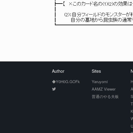
┣━【 ×このカード名の(1)(2)の効果はそれぞ
┃
┃ (2)：自分フィールドのモンスターが相手の
┃ 自分の墓地から昆虫族の通常モンスター
┗━━━━━━━━━━━━━━━━━━━━
Author
Sites
N
◆Y0H0G.GOFk
Yaruyomi
H
AAMZ Viewer
A
普通のやる夫板
S
T
K
W
U