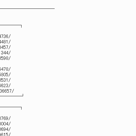
────────────
─────┐
4736/
4481/
3457/
1344/
8598/
6478/
5805/
0531/
6623/
36657/
─────┘
─────┐
8769/
8004/
8694/
9615/