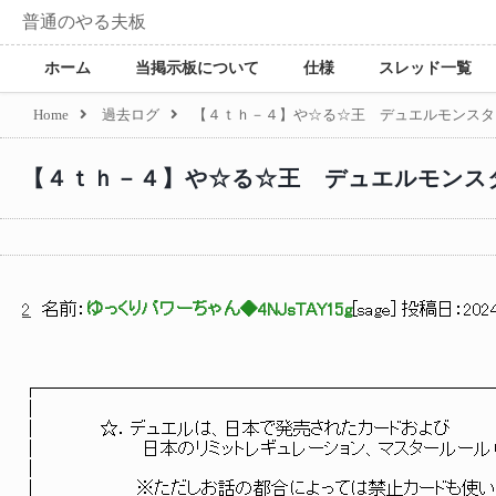
普通のやる夫板
ホーム
当掲示板について
仕様
スレッド一覧
Home
過去ログ
【４ｔｈ－４】や☆る☆王 デュエルモンスタ
【４ｔｈ－４】や☆る☆王 デュエルモンス
2
名前：
ゆっくりパワーちゃん◆4NJsTAY15g
[
sage
] 投稿日：
2024
┌─────────────────────────
│
│ ☆．デュエルは、日本で発売されたカードおよび
│ 日本のリミットレギュレーション、マスタールール（１
│
│ ※ただしお話の都合によっては禁止カードも使います