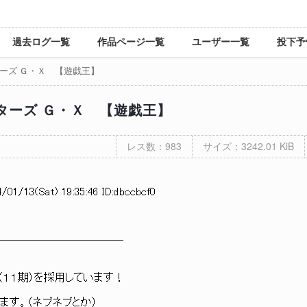
過去ログ一覧
作品ページ一覧
ユーザー一覧
投下予
ーズ Ｇ・Ｘ 【遊戯王】
ターズ Ｇ・Ｘ 【遊戯王】
レス数：983
サイズ：3242.01 KiB
/01/13(Sat) 19:35:46 ID:dbccbcf0
────────────
１期）を採用しています！
。（ネプネプとか）