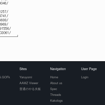
0046/
2257/
4741/
6688/
8969/
91556/
03061/
─────┘
Sites
Navigation
User Page
.GOFk
Yaruyomi
Home
Login
AAMZ Viewer
About us
普通のやる夫板
Spec
Threads
Kakologs