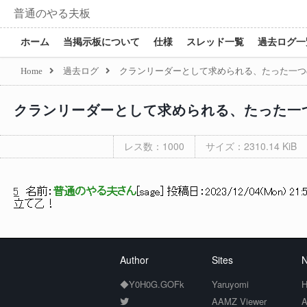
普通のやる夫板
ホーム
当掲示板について
仕様
スレッド一覧
過去ログ一
Home
過去ログ
クランリーダーとして求められる、たった一つ
クランリーダーとして求められる、たった一
レス数：1000
サイズ：2310.14 KiB
5
名前：
普通のやる夫さん
[
sage
] 投稿日：
2023/12/04(Mon) 21:5
立て乙！
Author
Sites
N
◆Y0H0G.GOFk
Yaruyomi
H
AAMZ Viewer
A