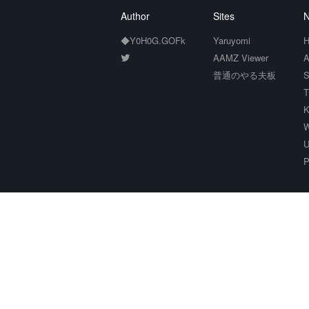
Author
Sites
N
◆Y0H0G.GOFk
Yaruyomi
H
AAMZ Viewer
A
普通のやる夫板
S
T
K
W
U
P