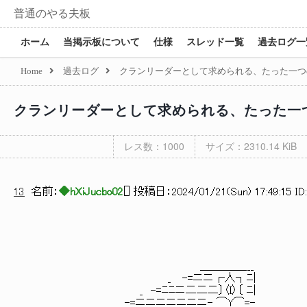
普通のやる夫板
ホーム
当掲示板について
仕様
スレッド一覧
過去ログ一
Home
過去ログ
クランリーダーとして求められる、たった一つ
クランリーダーとして求められる、たった一
レス数：1000
サイズ：2310.14 KiB
13
名前：
◆hXiJucbo02
[
] 投稿日：
2024/01/21(Sun) 17:49:15 ID
＿＿＿＿___
_ -=ニニ┌人┐ﾆ|
_ -=ﾆﾆニ二二二〕〈I〉〔 ﾆ|
_ -=ニニニニニニニ- ⌒Y⌒=- _