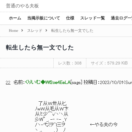
普通のやる夫板
ホーム
当掲示板について
仕様
スレッド一覧
過去ログ一
Home
スレッド
転生したら無一文でした
転生したら無一文でした
レス数：308
サイズ：579.29 KiB
22
名前：
くりいむ◆Wf2oe4EeLA
[
sage
] 投稿日：
2023/10/01(Sun
了从Ｗ卅从匕
ﾉwＷ从毛从Ｗ卞
从ミ少⌒v'ヽ'ヽ从
彡W~ _, -‐ ‐- _Y
/ヽ-弋ﾐヲ^l三ヲ ←やる夫の今
ヽ_,､ , ） ﾉ