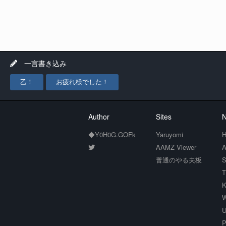
一言書き込み
乙！
お疲れ様でした！
Author
Sites
N
◆Y0H0G.GOFk
Yaruyomi
H
AAMZ Viewer
A
普通のやる夫板
S
T
K
W
U
P