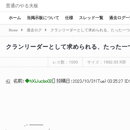
普通のやる夫板
ホーム
当掲示板について
仕様
スレッド一覧
過去ログ一
Home
過去ログ
クランリーダーとして求められる、たった一つ
クランリーダーとして求められる、たった一
レス数：1000
サイズ：1992.93 KiB
43
名前：
◆hXiJucbo02
[
] 投稿日：
2023/10/31(Tue) 03:35:27 ID
_ ＿＿＿
. ´ ､