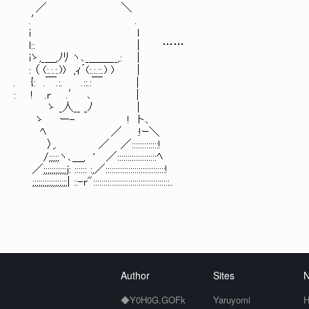
／ ＼
.′ .
i ｌ
l:: | ……
iゝ,_＿,ﾉﾘ ヽ､_＿＿__,: |
: （ (:.:.:.)) ,ｨ´(:.:.::.) ) |
. {: .￣.:. .::.:￣ |
: ! .r .′ ､ |
ゝ _人__ _ﾉ |
ゝ ー- ! ト､
ﾍ ／ :!ｰ＼
〉,. ／ ／:::::::::::::!
/;;;;;ヽ､＿, ' ／:::::::::::::::::::ﾍ
／;;;;;;;;;;;j: :::::: :,／:::::::::::::::::::::::::::::!
;;;;;;;;;;;;;;;;;| ::-r":::::::::::::::::::::::::::::::::::::..
Author
Sites
N
◆Y0H0G.GOFk
Yaruyomi
H