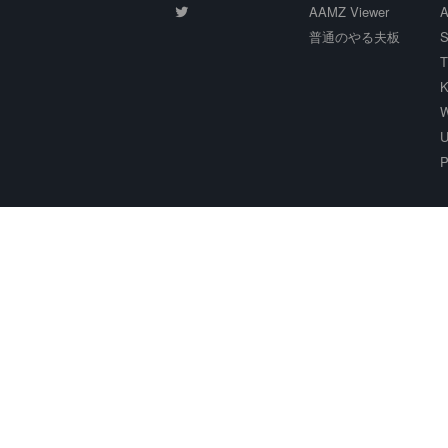
AAMZ Viewer
A
普通のやる夫板
S
T
K
W
U
P