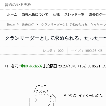
普通のやる夫板
ホーム
当掲示板について
仕様
スレッド一覧
過去ログ一
Home
過去ログ
クランリーダーとして求められる、たった一つ
クランリーダーとして求められる、たった一
レス数：1000
サイズ：1992.93 KiB
41
名前：
◆hXiJucbo02
[
] 投稿日：
2023/10/31(Tue) 03:35:21 ID
/⌒Ｙ⌒ヽ
/（○) (○ヽ
／::::⌒｀´⌒:::u＼ そうだな、そんぐらいだな
| ,-） （-、|
| l ヽ＿＿ノ l. |