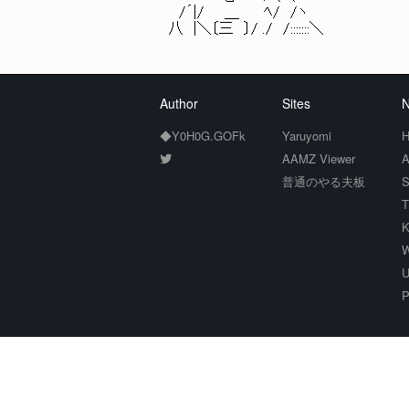
/´|/ ＿ ﾍ/ /ヽ
八 |＼〔三 〕/ ./ /:::::::＼
Author
Sites
N
◆Y0H0G.GOFk
Yaruyomi
H
AAMZ Viewer
A
普通のやる夫板
S
T
K
W
U
P