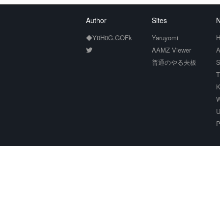
Author
Sites
N
◆Y0H0G.GOFk
Yaruyomi
H
AAMZ Viewer
A
普通のやる夫板
S
T
K
W
U
P