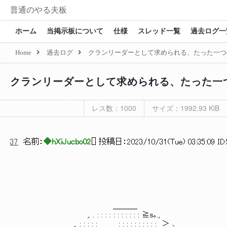
普通のやる夫板
ホーム
当掲示板について
仕様
スレッド一覧
過去ログ一
Home
過去ログ
クランリーダーとして求められる、たった一つ
クランリーダーとして求められる、たった一
レス数：1000
サイズ：1992.93 KiB
37
名前：
◆hXiJucbo02
[
] 投稿日：
2023/10/31(Tue) 03:35:09 ID
＿＿＿
,. . : : : : : : : : : : : ≧s｡.,
,. : : : : :＿＿__: : : : : : : : : :__＞ ､