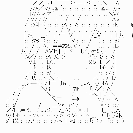
.／{／,. .ｧ.厂: : :_: : : :≧=― =≦: :_: ＼＼ .∧
///{／ :// ｘ≦ : : : : : : : : : : : : : : : : : ≧ｘヽ //:}
{//∧ ィ ア ´ : : : : : : : : : : : : : : : : : : : : : : ＼V/}
/:∨/ / // : : : : : : : /: : : : /: : : : : : : : : : : : : :∧V
./ : : >斗-く: : : : : : : :∧: : : /: : : : : : : : : : :
ｉ: : :,′ ‘, : : : : : / ∨_ : : : : : : : : ∧: : : : : : : :}.‘，
|: :圦 ___ﾉ : : : :７￣ ∨ : : : : : : : /__∨: : : :
|: : : :７t(___) : : : : /. ∨ : : : : : / }: : : : : : :}く
|: : : /: : : :∧: ｒ 芋芋芯ﾐｘ ∨ヽ: : :/ :}: : :
.八: :/: : /: : :∧Ⅵﾋ'｜.:」 ヾ }／ ,ｘ≠ミﾄ、: : : :/i
.V／/: : : : :∧: 乂__ソ ﾊ「:.} }/: : : /: |
∨:{: : : : : {:∧{ ￣ 乂ソ }: : ／: : |
>{: : : : : 圦 ､ ￣ .}イ: : :/: |
／: {: : : : : :V ､ ｲ: : : ∧: |
./: : 圦: : : ト: :＼ ＼ , 、 ／: |: : :/ }:/
_,i,.斗―＼: |/ 「￣ 〕is｡., _,.｡＜ : :_/: :}∧ ./
／／ ＼{ { ７iト 「: /／ : :∧
/: :/ ＼､_ ./ :}! ｀ ｰ-く: :|: :/ : ＼
／: : :/ ＼￣ -‐}! ∨/: : : : ∧
: : : :/ / ＿＞ｧ ｒ＜,/ ∨:{ : : : : }
:／/} ｘ≠ ﾐ.､ / ,｡ｓ≦: : : :/__∧〉: : :＞｡,. {: }__: : :_:_∧
Ｖ/ { ｆ{': : : : :} ∨く: : : : : : : /＞ ＜∨: : : : :ヽ ___ ! 「: :_: 斗､
:/ : {乂､: : : ﾉソ: : : : : : : : :/ｘ＜个＞.}: : : : : : 「: :ヾ / 「: : : : : :〉