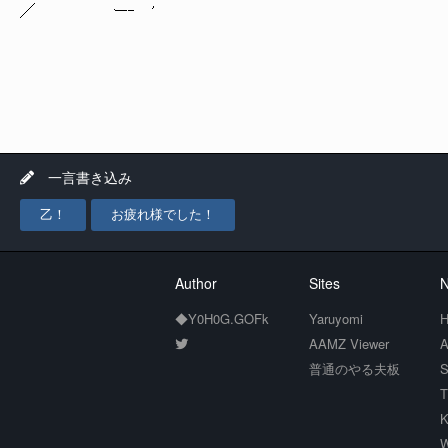
／ ー‐ '
一言書き込み
乙！
お疲れ様でした！
Author
Sites
N
◆Y0H0G.GOFk
Yaruyomi
H
AAMZ Viewer
A
普通のやる夫板
S
T
K
W