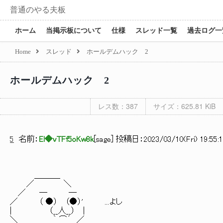
普通のやる夫板
ホーム
当掲示板について
仕様
スレッド一覧
過去ログ一
Home
スレッド
ホールデムハック 2
ホールデムハック 2
レス数：387
サイズ：625.81 KiB
5
名前：
El◆vTFf5oKw8k
[
sage
] 投稿日：
2023/03/10(Fri) 19:55:
＿＿＿_
／ ＼
／ ─ ―
／ （ ●） （●）' ...よし
| （__人__） |
＼ ｀ ⌒´ ／