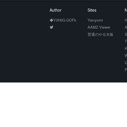
Author
Sites
N
◆Y0H0G.GOFk
Yaruyomi
H
AAMZ Viewer
A
普通のやる夫板
S
T
K
W
U
P