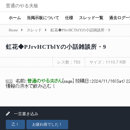
普通のやる夫板
ホーム
当掲示板について
仕様
スレッド一覧
過去ログ一
Home
スレッド
虹花◆PJrvHCTblYの小話雑談所・9
虹花◆PJrvHCTblYの小話雑談所・9
レス数：753
サイズ：1110.7 KiB
603
名前：
普通のやる夫さん
[
sage
] 投稿日：
2024/11/16(Sat) 22
情報の洪水で飲み込む！
一言書き込み
乙！
お疲れ様でした！