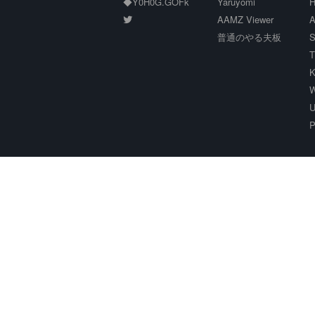
◆Y0H0G.GOFk
Yaruyomi
H
AAMZ Viewer
A
普通のやる夫板
S
T
K
W
U
P