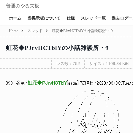
普通のやる夫板
ホーム
当掲示板について
仕様
スレッド一覧
過去ログ一
Home
スレッド
虹花◆PJrvHCTblYの小話雑談所・9
虹花◆PJrvHCTblYの小話雑談所・9
レス数：752
サイズ：1109.84 KiB
393
名前：
虹花◆PJrvHCTblY
[
sage
] 投稿日：
2023/08/08(Tue) 
__
, ' ´ -‐ ｀_ｰ ､
／ ／ ／ ､ヾ 、
／ / / ', ヽ
/ ,' ,' ，
/ ,' ,ｲi / i ｉ ', }
, i /'j￣ / ﾉ , j , } !
, i rう沁"ﾍ/,ｲノﾉヽ、 , ; ;
/ ,' ｲ i vシ う沁/ｲ/ ,' ;