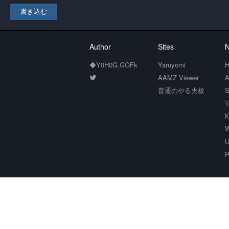
書き込む
Author
Sites
N
◆Y0H0G.GOFk
Yaruyomi
H
AAMZ Viewer
A
普通のやる夫板
S
T
K
W
U
P