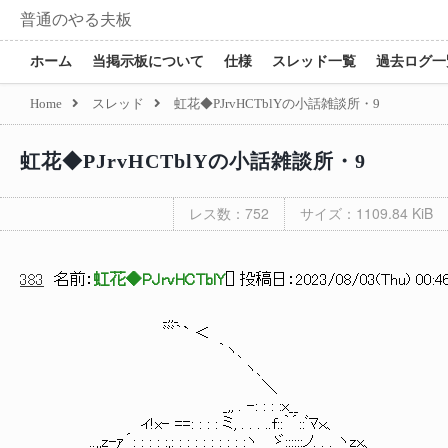
普通のやる夫板
ホーム
当掲示板について
仕様
スレッド一覧
過去ログ一
Home
スレッド
虹花◆PJrvHCTblYの小話雑談所・9
虹花◆PJrvHCTblYの小話雑談所・9
レス数：752
サイズ：1109.84 KiB
383
名前：
虹花◆PJrvHCTblY
[
] 投稿日：
2023/08/03(Thu) 00:46
_,,_
ﾞﾞﾞ｀` ＜
｀ヽ、
ヽ、
＼
_,, . -: : : :x__ 
ィ!x- ==: : : : ミ, . . . ..f::｀´:
_ ..,,z-ｧ´: : : : :,: : : : : : : : : :ヽ ゞ::::