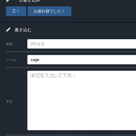
乙！
お疲れ様でした！
書き込む
名前
メール
本文