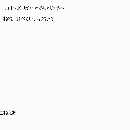
 }ヽ はは～ありがたやありがたや～
､ﾞｰ､/ ねね、食べていいよねッ？
ねえお