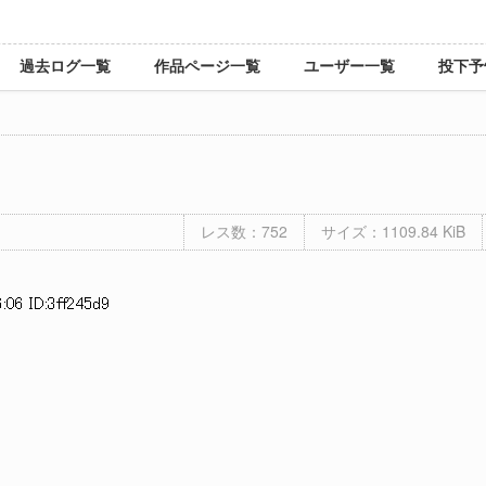
過去ログ一覧
作品ページ一覧
ユーザー一覧
投下予
レス数：752
サイズ：1109.84 KiB
:06 ID:3ff245d9