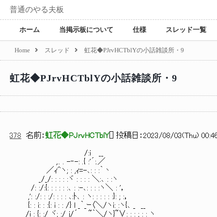
普通のやる夫板
ホーム
当掲示板について
仕様
スレッド一覧
Home
スレッド
虹花◆PJrvHCTblYの小話雑談所・9
虹花◆PJrvHCTblYの小話雑談所・9
378
名前：
虹花◆PJrvHCTblY
[
] 投稿日：
2023/08/03(Thu) 00:46
/:i __
,.. . -‐-: .{ :'´:.／
／ｨ^ヽ; : ,ｨ=-､: : :｀丶
_/_/: : : : :ヾ : : : : ＼:､ : :ヽ
/: :/:{: : : : : :､ : :-､: : : :ヽ＼ : '，
,': :/: : :/: : : : ､:ﾄ､ : ヽ: : : : : :}: ; :，
{: : i: : :{: i : : /} l _｀_ｰ〈＼/ヽi: :ヽ{､ _ __
/i : {: :/ ヾ; :/ j/´ ~｀＼/ヽ}~∨: : : ;_:_:_ヽ