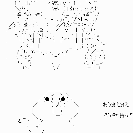
. {: :ﾞ: ;ヽ{7⌒｀ ｨ 笊ミx V: :', }: : : : :｀ヽ ｀ﾞ
＼:ﾉ:{|、 Vzﾘ }:j: :{ｲ: : :､:_: : :ﾊ
ｰ≦-ﾍ:ﾑ ,ｨ=ﾐ /: :,: : ヽ: :ｰ,ｨ≦~´､ｿ
,..ｲ : : ﾊ: :ヽ ' -‐ ､ j;ｧ":,: :}ｿﾞゝ{‐-
／;ｨ": : :j{:ゝ : ﾞ､ ( _ ノ／{:,':ノ｀T＞〉‐ ､ソ
. '"´ {: : :/iﾊ:{ヽ; :､≧‐､- ｨ" V | Y-､ ）ヽ
. ﾍ : {::{ Y | ｀ヽ} ､_ ＼ , , ' | {"ﾞヾ｀ヽV
. ヽi､::ヽﾍ| |.｀ ｀ヽ r '"´ | |ヾ"~｀ ゝ､ _
ﾉ. ヾ;:r| | __ | _jｰ〈｀＞ｰ-‐"´
/i::ﾞ*､ Y､ｰ=､ ,=､ i ,｡､γ ｀~´ ﾉ .／:::::Y､
. { ヾ､:::ﾊ/ ｀´ ｀ｰ´ ﾞ {_ノ::::::_ノ }
ゝ､ ｀ヾi ､. , ﾊ_:::ｨ"__ ノ
. iヽ､{ ', / }ｰ=" i
＿＿＿
／ ノ ヽ_＼
／（● ） （● ）＼
／ （__人__） ＼ おう食え食え
| | Y |
＼ `ー ' ／ でなきゃ持ってこ
と⌒ヽ ｀＞ 〈´
ヽ V´ ヽ
ヽ / ､