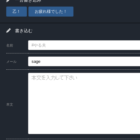
乙！
お疲れ様でした！
書き込む
名前
メール
本文