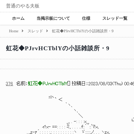
普通のやる夫板
ホーム
当掲示板について
仕様
スレッド一覧
Home
スレッド
虹花◆PJrvHCTblYの小話雑談所・9
虹花◆PJrvHCTblYの小話雑談所・9
376
名前：
虹花◆PJrvHCTblY
[
] 投稿日：
2023/08/03(Thu) 00:46
_,,_
ﾞﾞﾞ｀` ＜
｀ヽ、
ヽ、
＼ _,n＿ ⊆⊇、
_,, . -: : : :x__ └l ｎ | 
ィ!x- ==: : : : ミ, . . . ..f::｀´::ﾞﾏ
_ ..,,z-ｧ´: : : : :,: : : : : : : : : :ヽ ゞ::::::ノ. . . ヽzx、