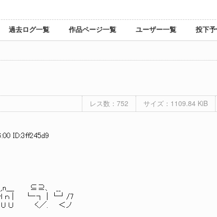
過去ログ一覧
作品ページ一覧
ユーザー一覧
投下予
レス数：752
サイズ：1109.84 KiB
:00 ID:3ff245d9
 __
└‐┐ | └┘/7
ｘ、 U Ｕ く／. ＜ノ