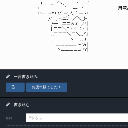
|::!: :i: : :::｀ヾヽ､ '´ ｲ
!::: : !: : :::::::: :::::｀:..... -- '´ !
!ヽ: ﾄ:::::ﾊ:! V｀ー',人 ｀ ー r:!
,V , -=ﾆミヽ／＼_,}::!
/―-､ニニr>X _,.ハ|
| ニニ＼ﾆヽヾ::ヾヽ､!
.!.ニニニ＼ニ＼:.:ヾ,!
.!ニニニニヾヽﾆ､:.:.!|
ヽニニニニﾆ=- Vr|
ヾニニニニﾆ=!Y|
一言書き込み
乙！
お疲れ様でした！
書き込む
名前