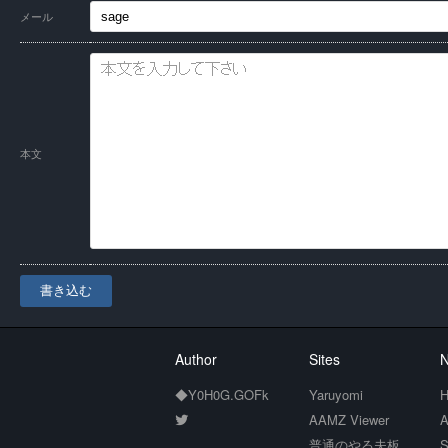
メール
本文
書き込む
Author
Sites
N
◆Y0H0G.GOFk
Yaruyomi
H
AAMZ Viewer
A
普通のやる夫板
S