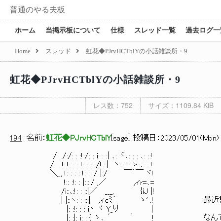
普通のやる夫板
ホーム
当掲示板について
仕様
スレッド一覧
過去ログ一
Home
スレッド
虹花◆PJrvHCTblYの小話雑談所・9
虹花◆PJrvHCTblYの小話雑談所・9
レス数：752
サイズ：1109.84 KiB
194
名前：
虹花◆PJrvHCTblY
[
sage
] 投稿日：
2023/05/01(Mon) 1
/ /:/: : :!:/: : i: : :| ､: ヾ､: : : ､: ::!
/ !:.!: : : !: : : :/!:::| ヽ:.:ヽ ゝ:､:::::!
＼_, !: : : : !: : :/ |:/ ￣｀￣ ヾ!
!:: :!: : |::::/ ,／ ,ィr=､=
/i::､:!: : ::|／ ___, {iJ |!
| |::ヽ: : :::| ,ィcﾐ｀ ゝ' .! 最
|: :!: : : iヽ ヾ Y_り |
|: :|: i: : {i ゝ､ ´ ｀ ! なんで