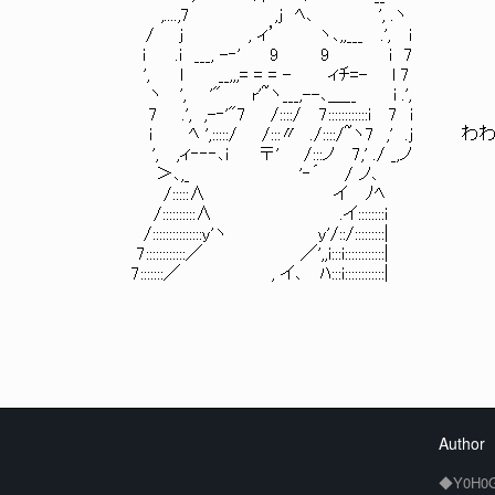
,....,7 ,j ﾍ､ ', .ヽ
/ j , ィ’ ヽ､,,___ .', i
i .i ___, -‐' 9 9 i 7
', l __,,,= = = - ィﾁ=- l 7
ヽ ', '" r'~ヽ___,--､＿__ i .',
7 .', ,-‐'"7 /::::/ 7::::::::::::i 7 i
i ﾍ ',:::::/ /:::〃 ./::::/~ヽ7 ,' .j
', ,ィ‐‐‐､i 〒' /:::ノ 7,' ./ _,ノ
＞､,_ '‐´ / ノ､
/:::::∧ イ ﾉﾍ
/::::::::::∧ .イ::::::::i
/:::::::::::::::y'ヽ y'/::/:::::::::|
7::::::::::::／ ／',,i:::i::::::::::::|
7:::::::／ , イ､ ﾊ:::i::::::::::::|
Author
◆Y0H0G