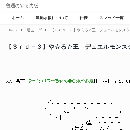
普通のやる夫板
ホーム
当掲示板について
仕様
スレッド一覧
Home
過去ログ
【３ｒｄ－３】や☆る☆王 デュエルモンスタ
【３ｒｄ－３】や☆る☆王 デュエルモンス
628
名前：
ゆっくりパワーちゃん◆CpKYnfjJ8.
[
] 投稿日：
2023/01
／:::::::::::::::::::::::::::::::::::::::::::::::::::::::::::::::::::::｀ヽ
/:::::::::::::::::::::::::::::,ｨｯ'''""彡‐ ､::::::::::::::::::::::::::ヽ
f:::::::,､:::::::::::,ゞ-ｲ i:::::::::::::::::::::::::::::!
ゞイ 7ｲ||| !:::::::::::::::::::::::::::::､
| ヽヽ _,,.ｨf圭ヽヽ::::::::::::::::::::::::::l
| ,､ _,,ｨf升≦-.,,_ ∨::::/⌒ ::::::::l