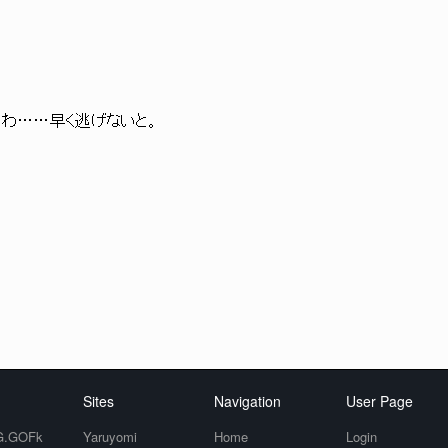
 わわわ……早く逃げないと。
Sites
Navigation
User Page
.GOFk
Yaruyomi
Home
Login