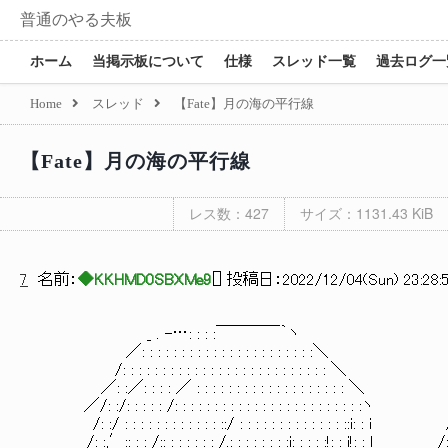
普通のやる夫板
ホーム
当掲示板について
仕様
スレッド一覧
過去ログ一
Home
スレッド
【Fate】月の海の平行線
【Fate】月の海の平行線
レス数：427
サイズ：1131.43 KiB
7
名前：
◆KKHMD0SBXMe9
[
] 投稿日：
2022/12/04(Sun) 23:28:
///
＿ //
_ . -…: : : :￣￣￣￣｀ヽ
／: : : : : : : : : : : : : : : : 
/: : : : : : : : : : : : : : : : : : : 
／: :／: : : : ／ : : : : : : : : : : : : : : : : 
／/: :/: : : : : /: : : : : : : : : : : : : : : : : : : 
/: :/ : : : : : : : : : : : : ::/ : : : : : : : : : : : : : ::i
/: :,′:: : : /:: : : : : : : /.: : : : : : : :i: : : : :!: : i!: : l /