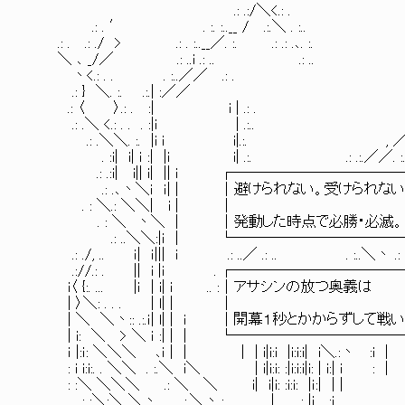
.: .:/＼<.: . .: .:.
.: . ′ . :. :..__ / .:.＼ . :.. .: .:.／
.: . .: ./ > .: . :..__／. :. .: .: .､. :. :.:
＼ ､ _/／ .: ..i .: .. .: .. . :.< < ￣ .:
丶<.: . . . :..／／ .: . .:. :＼ ＼. :.
.: } ＼. :. .:.| :／／ .:. 丶＼ 
.: 〈 〉.: . :| i | .: . . : ＼:
.: .＼ <.: . . . :|i | .:.
.: .＼＼. :. |i i i|.:. , ／ .: ..
. :i| i| ｉ :| |i i| .:. .: .:.／／. :. 
.: .:i| i|| i| || i ┌─────────────┐ 
.: .､丶＼ｉ ｉ| | │避けられない。受けられない。 │
. : ＼.: ＼＼| i | │ │ X
. : ＼ 丶＼ | │発動した時点で必勝・必滅
.: ..＼＼:|ｉ | └────────────
.: ./, .. ｉ| ｉ||| i .: ..／ .: .. . :..＼丶
.://.: . || i |i . ┌──────────
i〈 {:. ... |ｉ | i| i .. :│アサシン
| 〉＼: . . . | l| |
| ＼ ＼丶:: .:.ｉ| l| | i │開幕１秒とかからずして戦いを
| i: ＼ > ＼ ｉ :| | | └────────────
ｉ |:ｉ: ＼＼＼ ､ｉ | | | | i|i:i |i:i:i| i＼.:丶
: i i:i:. . ＼＼ . :.＼ i＼ | i|i:i: :|i:i:i|i
: :＼ ＼＼＼ .: ＼ ＼ i| i|i: :i:i:
: :＼:＼ ＼丶 .:.＼丶.: . | . :