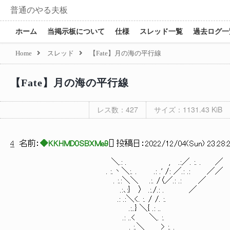
普通のやる夫板
ホーム
当掲示板について
仕様
スレッド一覧
過去ログ一
Home
スレッド
【Fate】月の海の平行線
【Fate】月の海の平行線
レス数：427
サイズ：1131.43 KiB
4
名前：
◆KKHMD0SBXMe9
[
] 投稿日：
2022/12/04(Sun) 23:28:
＼.: . , .:／. :. . ／ .: .
. :.丶＼:. . .: .' /: ／.: .: ／／ .
. :.:＼＼ .:. /〈／.: .: ／ .: .
.:､:} 〉 .:./.: . ／ .:|i .
.: .:＼<. :. / /. :. .:
.:..} ＼{ .: .. .: |i
.: ..< ＼. :. .:..|i .:
. :.＼ > :. . .: 