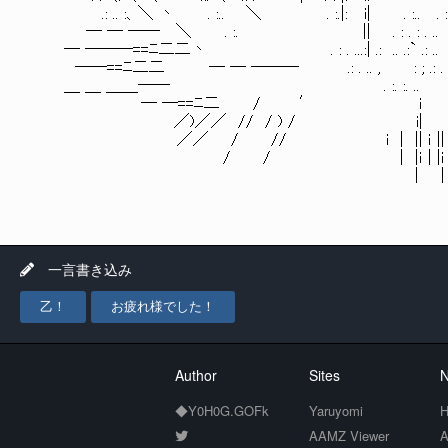
.: .. :、＼ 丶 . :.. ＼ . :.|: i| . :
─ ─ ── ＼ . :. || . : . : . 
─ ───==ﾆ二二丶 . : . ...:| .: .. .:` .:
──==ﾆ二二 ─ ─ ─── .: . .. , : ; .: 
＿ ＿ ＿＿── . :. :. .. :.:
─ ─==ﾆ二 / ′
／)／／ // / ) / i
／／ / // i | || ｉ |
/ / | |ｉ | |ｉ
| |
一言書き込み
乙！
お疲れ様でした！
Author
Sites
N
◆Y0H0G.GOFk
Yaruyomi
H
AAMZ Viewer
A