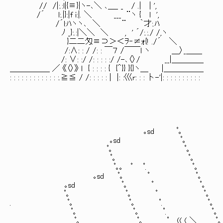
// /|:.:l|{≡}|ヽ-､＼ ､＿_ _ / .| | ',
/´ l:.|}:|f i:|. ＼ ___ ¨ヽ { 
/´l:ﾊヽヽ､ ＼ ¨ ｀才:.ﾊ
ﾉ _}:.:|＼＼ ＼ , ' ´/:.:./ /,ヽ
}二二匁≡⊃＞＜ｦ‐≠ｫ{! ./´ ＼ ｎ.__
/:∧: : / /: : ￣７ /￣￣l ヽ ＿〉_
/: ∨: :/ /: : : : :/ /-､〈〉/ __|
＿＿＿＿＿ ／ 《〈〉》 l { : : : : { {＾}} }{}ヽ＿ |＿＿＿＿＿
: : : : : : : : : : : : :.≧≦ / /: : : : : | |: :巛r: : : 卜-'|: : : : : : : : : :
｡sd ﾟ｡
｡sd ﾟ｡
ﾟ｡ ﾟ｡ f´￣￣￣￣￣
ﾟ｡ ﾟ｡ | ちょうどム
ﾟ｡｡ ﾟ ﾟ. ﾟ｡ ヽ＿＿＿
｡sd ﾟ｡ ﾟ ﾟ｡
｡sd ﾟ｡ ﾟ ﾟ｡
ﾟ｡ ﾟ｡ ﾟ ﾟ｡ f´￣￣￣
. ﾟ｡ ﾟ｡ ﾟ. ﾟ｡ | 対
ﾟ｡ ﾟ｡ ﾟ. ﾟ｡ ヽ＿＿＿
ﾟ｡ ﾟ｡ ﾟ (( ( ＼__ ﾟ｡