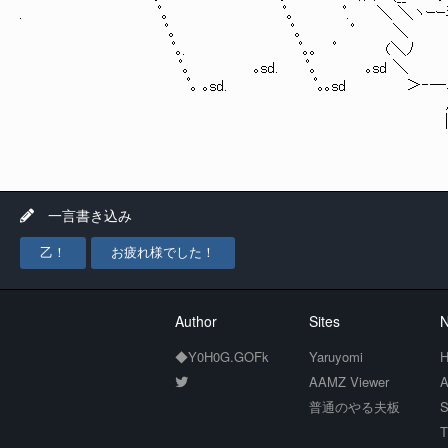
. ﾟ｡ ﾟ｡ ﾟ. ＼ ＼ヽｰｰ
ﾟ｡ ﾟ｡ ﾟ ＼ 
ﾟ｡. ﾟ｡｡ ﾟ (＼ﾉ
ﾟ｡ ｡sd. ﾟ｡ ｡sd ＼
ﾟ｡ ｡sd. ﾟ｡｡sd ＞‐―､/
一言書き込み
乙！
お疲れ様でした！
Author
Sites
N
◆Y0H0G.GOFk
Yaruyomi
H
AAMZ Viewer
A
普通のやる夫板
S
T