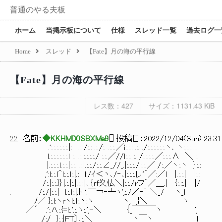
普通のやる夫板
ホーム
当掲示板について
仕様
スレッド一覧
過去ログ一
Home
スレッド
【Fate】月の海の平行線
【Fate】月の海の平行線
レス数：427
サイズ：1131.43 KiB
22
名前：
◆KKHMD0SBXMe9
[
] 投稿日：
2022/12/04(Sun) 23:31
.':.:.:.:.:.:.|: .:.:/:.: .:./:. .:.:.／i:.:.: .:. ./:.:.:.:.:.:.ヽ､ ヽ:.:.:.:.:.
l.:.:.:.:.:.:.l :. .:.l:.:.:.:./ :.:.／//l:.:. :. /:.:.:.:.／:.:.:.∧ ＼:.:.
|.:.:.:.l.:.:.|:.:. .:.|.:.:./:.:.∠_//_.|:.:.:./.:.:.／ /:.／ヽ:.ヽ ｝:.:
,':l:.:.l＾l:.:.l:.|.: l:/ｲ＜ヽ､/‐､|:.:.:.レ'´／:／l |.:.:.| |:.:
/:.|:.:.}｝|.:.|:.|.:.:.|､｛ｒｆ夊仏＼|:.:./rフ´／＿.| {:.::.| |/
. /:./|:.:.| l.:.l:.|.ﾄ:.'.￣￢‐┴ヽ',:./／‐´ 
/／ }:.l:ヽrヽl:.l:.ヽ:ヽ ヽ, ,}＼ ヽ
／´ .':.ﾊ.:.{=l:.'.:.ヽ:.',-＼ ｛_￣
/:/ }:.:|ＦT〕､:.＼ ヽ￣ヽ l