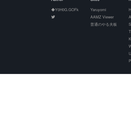
◆Y0H0G.GOFk
Yaruyomi
H
AAMZ Viewer
A
普通のやる夫板
S
T
K
W
U
P