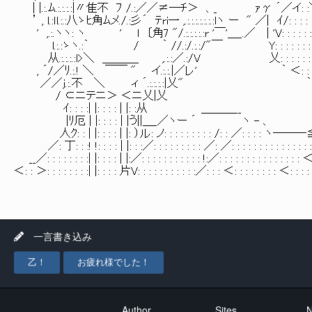
| |.:.ﾑ.:.:.:.:|〃隹不 ﾌ /.:／／≠―ﾁ＞ 
’ , l.:ｌl.:.:八ゝﾋ角ﾑメ./.:彡´ ﾃri一 ,.:.:.:.:.:.:.:lヽ ー " ／| ｲ/: : : : 
' ,.:.ヽヽ: ヽ ' l 〔角7 "/.:.:.:.:.:r '￣'＿_.／ | 'V: : : : : : :
l.:.:ゝヽ.:｀ / ｀ //.:/.:.:/"￣ Y: : : : : : : : : :
从.:.:.:.:l>＼ ＿＿＿_ ,.:.:／.:/V 乂: : : : : : : : : :
, ´/／ﾘ.:.! ＼ ￣￣ " イ.:.:.|／レ' ｀ ＜: : : : : : : :
／／j.:.不 ＼ ィ ´.:.:.:.:|乂" ｀ ＜: : : : : 
/ ⊂ニテニ＞ ＜ニ乂|乂 ｀ マ: : : : :
ｲ: : : :| |: : : : | |: :从 ＿＿＿__ ヽ: : 
|ﾘ厄 | |: : : : | |う||＿_／ヽー ´ ヽ - 、 ＿_ ＿V:
人ｸ: : | |: : : : | |: ）ル: ノ: : : : : : : : : /: : ／: : : : ヽ―――≦: : :
／: 丁: : :! !: : : : | |: : :／: : : : : : : : : ／: ／: : : : : : : : : : : : : : : : 
__／: : : : : : : :| |: : : : | |:／: : : : : : : : : : : !:／: : : : : : : : : : : : : : : ＜: :
＜: : ＞: : : : : : : :| |: : : : 片V: : : : : : : : : : :／: : : ＜: : : : : : : : ＜: : : : : : 
一言書き込み
乙！
お疲れ様でした！
Author
Sites
N