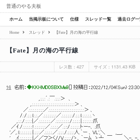
普通のやる夫板
ホーム
当掲示板について
仕様
スレッド一覧
過去ログ一
Home
スレッド
【Fate】月の海の平行線
【Fate】月の海の平行線
レス数：427
サイズ：1131.43 KiB
16
名前：
◆KKHMD0SBXMe9
[
] 投稿日：
2022/12/04(Sun) 23:30
,.:.:.:´.:￣.:.:.:＞ 、
,.:.:.:.:.:.:.:.:.:.:.:.:.:.:.:.:.:.:.:.:.:.:.:＞ 、
／.:.:.:.:.:.:.:.:／.:.:.:.:.:.:.:.:.:.:.:.:.:.:.:.:.:.:.:＞ 、
/.:/.:.:.:l.:.:.／.:.:.:.:.:.:.:／.:.:.:.:.:.:/.:.:.:l.:.:.:.:.:.ヽ
,.:.:./.:.:.:.:|／.:.:.:.:.:.:.／.:.:.:.:.:.:.:
／ｲ./.:.:.:.:.:.!.:.:.:.:.:.:／.:.:.:.:／.:.::/.:.:.:.:.:.トー-、.:爪
'／,.:l.:.:.:.:.:.:.:|.:.:.:／.:.:.:.:.／.:.:.:.
' ,ｲ.:.:.:.:.:.:.:|／／フ＞く//V.:.:.:.:/ゝ、｀ーﾑ ゝ┴ ￣ ＼-、-