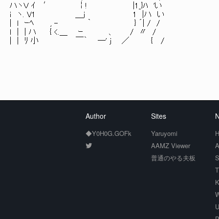
ハヽＶ ｲ ′ ￤! |1_}ﾊ 'い
ｉ ヽ. V1 ＿j 1 |ハ い
| ｌ ｰﾍ , - ｀ } ´| / /
ｌ | | ハ { <.＿ ｰ 、 / 〃 /
| | ﾘ 小 ￣｀ ―' j ／ { /
Author
Sites
N
◆Y0H0G.GOFk
Yaruyomi
H
AAMZ Viewer
A
普通のやる夫板
S
T
K
W
U
P