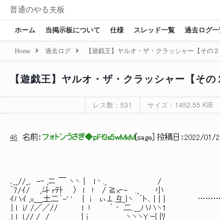
普通のやる夫板
ホーム
当掲示板について
仕様
スレッド一覧
過去ログ一
Home
過去ログ
【遊戯王】ヤルオ・ザ・クラッシャー【その２
【遊戯王】ヤルオ・ザ・クラッシャー【その
レス数：531
サイズ：1452.55 KiB
46
名前：
フォトンうさぎ◆pFf3s5wMxM
[
sage
] 投稿日：
2022/01/22
､__//_,. -‐ ,ニ ￣ ヽヽ｜ l丶._ /
｀7/ｲ/ ,斗 rﾃﾄ 〉 l ! / ≧x‐- ._ 小
ｲハｲ ,x＿,土二｀-' ' | ｉ ぃ⊥.彑_}ヽ ｀ト､ |｜| ……
.| l i/ /／／// l ! ｀丶 二..__,ハハヽ1
.ｌ l ｌ.// / / ｜i ヽヽヽY ｰ{ |ﾘ