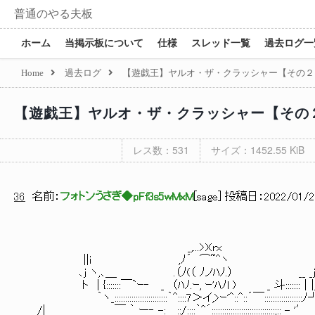
普通のやる夫板
ホーム
当掲示板について
仕様
スレッド一覧
過去ログ一
Home
過去ログ
【遊戯王】ヤルオ・ザ・クラッシャー【その２
【遊戯王】ヤルオ・ザ・クラッシャー【その
レス数：531
サイズ：1452.55 KiB
36
名前：
フォトンうさぎ◆pFf3s5wMxM
[
sage
] 投稿日：
2022/01/22
_,...>Xrx
||ｉ ,ﾉ´ ⌒~^ヽ |||i
､ｊ ヽ,､＿ .（ﾉ(（ ﾉノﾊﾉ.） __ _ｊ 
ト | {:::::::￣`ｰ‐ _ （ﾊﾉ.ｰ, ｰ'ﾊﾉl ) _ 斗::::
｀ヽ_:::::::::::::::::::::::::｀^::::7＞イ,>ｰ'^::^::´￣:::::::
/|＿＿ ￣ ｀ ー‐ -:＿::/::::｀^´::::::::::::::::