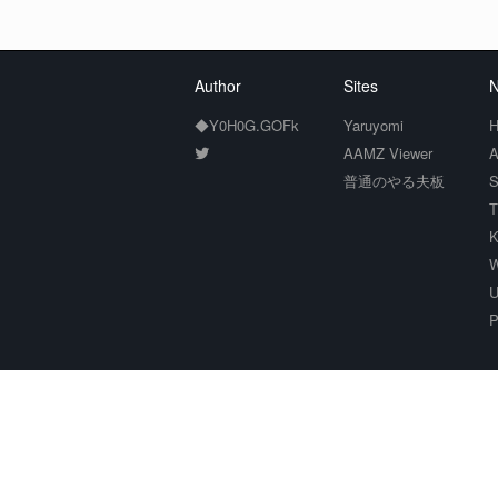
Author
Sites
N
◆Y0H0G.GOFk
Yaruyomi
H
AAMZ Viewer
A
普通のやる夫板
S
T
K
W
U
P