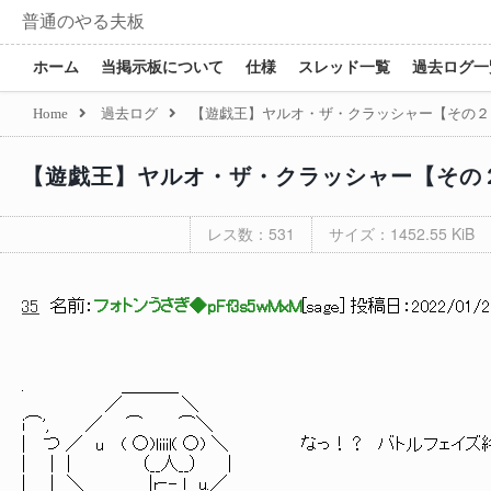
普通のやる夫板
ホーム
当掲示板について
仕様
スレッド一覧
過去ログ一
Home
過去ログ
【遊戯王】ヤルオ・ザ・クラッシャー【その２
【遊戯王】ヤルオ・ザ・クラッシャー【その
レス数：531
サイズ：1452.55 KiB
35
名前：
フォトンうさぎ◆pFf3s5wMxM
[
sage
] 投稿日：
2022/01/22
. ＿＿＿_
／ ＼
i⌒', ／ ⌒ ⌒＼
| つ ／ u ( ○)liiil( ○) ＼ なっ！？ バトルフェイ
| | | （__人__） |
| | ＼ |r‐- l u.／