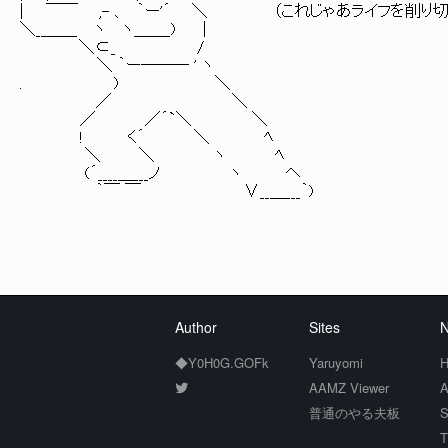
| ￣￣ ,- 、 ｀ー'´ ＼ （これじゃあライフを削り
＼_＿＿_ ヽ ヽ＿＿_) |
＼⊂_ /
＼ ｀ー─── ' ヽ
. ) ＼
／ ＼
／ ／´`＼ ＼
! く´ ＼ ﾍ
＼ ＼ ヽ ﾍ
(´____＿___ノ ヽ ヘ
｀￣ ￣ ∨__＿___｀)
Author
Sites
N
◆Y0H0G.GOFk
Yaruyomi
H
AAMZ Viewer
A
普通のやる夫板
S
T