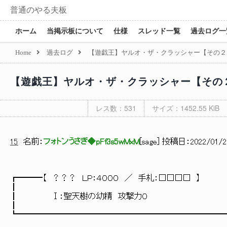
普通のやる夫板
ホーム
当掲示板について
仕様
スレッド一覧
過去ログ一
Home
過去ログ
【遊戯王】ヤルオ・ザ・クラッシャー【その２
【遊戯王】ヤルオ・ザ・クラッシャー【その
レス数：531
サイズ：1452.55 KiB
15
名前：
フォトンうさぎ◆pFf3s5wMxM
[
sage
] 投稿日：
2022/01/22
┏━━━【 ？？？ ＬＰ：４０００ ／ 手札：□□□□ 】
┃
┃ Ⅰ：聖天樹の幼精 攻撃力０
┃
┗━━━━━━━━━━━━━━━━━━━━━━━━━