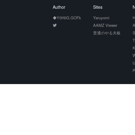
Author
Sites
N
◆Y0H0G.GOFk
Yaruyomi
H
AAMZ Viewer
A
普通のやる夫板
S
T
K
W
U
P