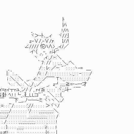
ﾄ
ﾊ
/ﾊ
 ヾ//;|
 }//!
_,.ィ/／
 r斗'"
/:-:＼
_:_＼,.ヘ、
: : : :ヽ-= ＿
 : : :､:_: : -: : : :/
_: : : : : : : : : :/
 z┘;:;:;:≧=‐-一才
 : :｀:ヾ;:;斗‐ ´￣
´-_､＼ : : {_
─-ミ ヾヽヽ＼:ノ
/: : : : : ＞ヾヽ/
 : : :,:;:;:;:;:;:;:;:＼
;:;:;:;:;:;:;:;:;: : : : /
:;:;:;:;: : : : : ; : : : !
 : : : : : : i:!: : : :!
 : : : : : : :|;!: : : |