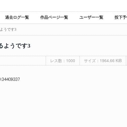
過去ログ一覧
作品ページ一覧
ユーザー一覧
投下予
ようです3
るようです3
レス数：1000
サイズ：1964.66 KiB
D:34409337