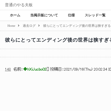
普通のやる夫板
ホーム
当掲示板について
仕様
スレッド一覧
Home
過去ログ
彼らにとってエンディング後の世界は狭すぎる
彼らにとってエンディング後の世界は狭すぎ
148
名前：
◆hXiJucbo02
[
] 投稿日：
2021/09/16(Thu) 20:02:34 I