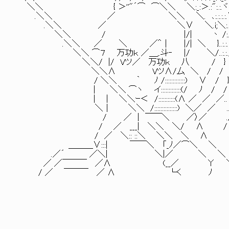
＼＼ { ＞''"´⌒ ⌒＼＼ ＼:_:＞.:":.:.ヾi;i;i;i;|: : : : : : : : :
.＼＼ ／ ＼＼ ＼. ､:.:.:.:.∨i;i;!: : : : : : : : : : 
.＼＼ ／ ＼∨ ＼.i;＼:.:.ヾi;|: : : : : : : : : : : 
＼＼ / |/| 丶 /:.:.:.:.:|: : : : : : : : : : : :
.＼＼ ／ ＼ ／＾｜ |/| ＼ }..:.:.:.:.:/| : : : : : : : : 
＼＼ ⌒７ 万功ｋ ／＿,.斗‐ |/ ＼/..:.:.／ !: : : : : : : : :_:_
＼＼/ |/ Vツ／ 万功ｋ 八 / } .|: :_;.斗 "/
＼＼Λ VツΛ/厶 ＼ / / 
/ ＼＼ ｀ ﾉ /:::::::::::::) ∨ / 
｜ ＼＼ ⌒ヽ イ:::::::::::::(/ ﾉ / 
| | ＼＼ｰ＜ /:::::::::::(Λ ／ ／ ／.. .
＼｜ ＼＼ /:::::::::::::::) ＼／ ／ ...
/ ／ | ￣￣＼ ／〉／ ./ 
/ ／ ___| ＼＼ ＼/ Λ / 
/ ／ ＼:: ::＼ ＼＼ ＼ Λ
＿＿＿∨:::| ￣￣＼ 「_ﾉ／⌒＼ ＼
.／´ ／＼| ＼|／ ＼ ＼
／ ／￣￣￣ ／Λ (__／ Υ 
/ ／ ￣￣￣ ／ Λ └く ﾉ 