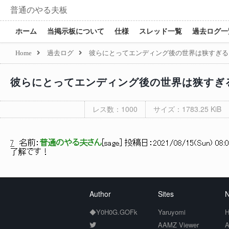
普通のやる夫板
ホーム
当掲示板について
仕様
スレッド一覧
過去ログ一
Home
過去ログ
彼らにとってエンディング後の世界は狭すぎる
彼らにとってエンディング後の世界は狭すぎ
レス数：1000
サイズ：1783.25 KiB
7
名前：
普通のやる夫さん
[
sage
] 投稿日：
2021/08/15(Sun) 08:0
了解です！
Author
Sites
N
◆Y0H0G.GOFk
Yaruyomi
H
AAMZ Viewer
A