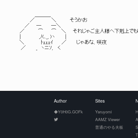
＿＿＿_
／ ＼ そうかお
／ ─ ─＼
／ ⌒ ⌒ ＼ それじゃご主人様へ下剋上でもし
| ,ﾉ(､_, )ヽ |
＼ ﾄｪｪｪｲ ／ じゃあな、咲夜
／ _ ヽニｿ, く
Author
Sites
N
◆Y0H0G.GOFk
Yaruyomi
H
AAMZ Viewer
A
普通のやる夫板
S
T