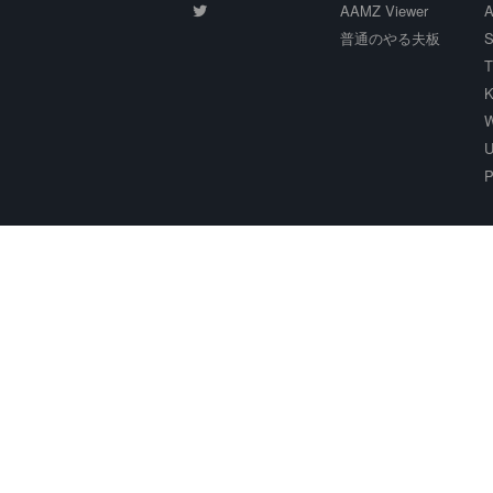
AAMZ Viewer
A
普通のやる夫板
S
T
K
W
U
P