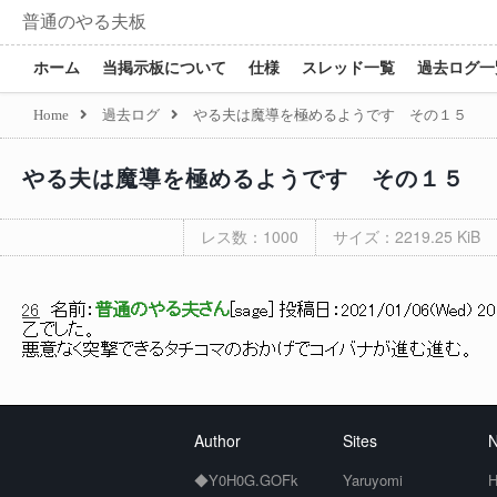
普通のやる夫板
ホーム
当掲示板について
仕様
スレッド一覧
過去ログ一
Home
過去ログ
やる夫は魔導を極めるようです その１５
やる夫は魔導を極めるようです その１５
レス数：1000
サイズ：2219.25 KiB
26
名前：
普通のやる夫さん
[
sage
] 投稿日：
2021/01/06(Wed) 20:
乙でした。
悪意なく突撃できるタチコマのおかげでコイバナが進む進む。
Author
Sites
N
◆Y0H0G.GOFk
Yaruyomi
H