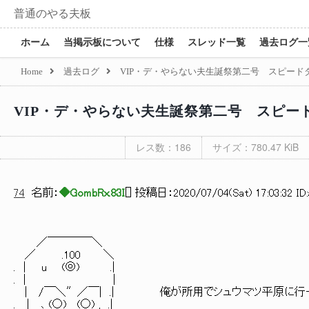
普通のやる夫板
ホーム
当掲示板について
仕様
スレッド一覧
過去ログ一
Home
過去ログ
VIP・デ・やらない夫生誕祭第二号 スピード
VIP・デ・やらない夫生誕祭第二号 スピー
レス数：186
サイズ：780.47 KiB
74
名前：
◆GombRx.83I
[
] 投稿日：
2020/07/04(Sat) 17:03:32 ID
／￣￣￣￣＼
／ .100 ＼
. | u (◎) .|
. | |
| /￣＼″／￣| .| 俺が所用でシュウマツ平原に行
. | ､_(○)_ _(○)_, .|