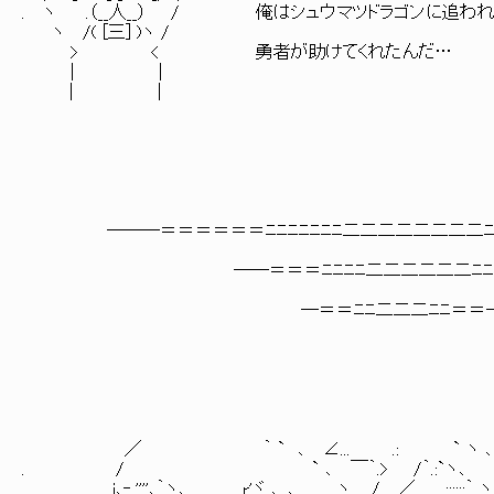
. ヽ .（__人__） / 俺はシュウマツドラゴンに追わ
ヽ /( [三] )ヽ /
> < 勇者が助けてくれたんだ…
| |
| |
―――＝＝＝＝＝＝ﾆﾆﾆﾆﾆﾆﾆ二二二二二二二二ﾆﾆﾆ
――＝＝＝ﾆﾆﾆﾆ二二二二二二ﾆﾆﾆﾆ
―＝＝ﾆﾆ二二二ﾆﾆ＝＝
／ ｀ ` ､ ∠... .: ` ヽ ､
. / ` ､ ￣｀.> /｀.:`ヽ､ `
i､‐,''''､｀ヽ､ ＿ ,r'ヾ ､, ､ ヽ. / ／ ::::::｀ ヽ