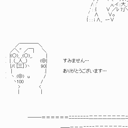
/: :′ ,x,.イ:::大_:::八
,' : :{ ∨ ／ﾚ 7｣＼>｀'o
,′ ∧ ∨o ヽ 
{ : : i ∧_ -‐∨ }
／￣￣￣￣＼
／＼″／￣| ＼
. |(○)_ _(○)_, |
. | .（__人__） (◎| すみません…
|/( [三] )ヽ 90|
. | .| ありがとうございます…
. ヽ .(◎) u /
ヽ100 /
> <
| |
―――＝＝＝＝＝＝ﾆﾆﾆﾆﾆﾆﾆ二二二二二二二二ﾆﾆﾆ