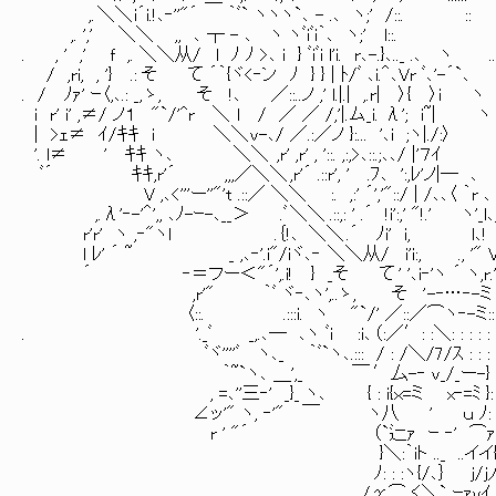
,. ＼＼ i´i.!､‐''"´ ｀ﾞ` ヽヽヽ`､ - .､ ヽ;' /::. ::
,. ',' ＼＼ ,, ､ ┬ - ､ ヽ ヽﾞiﾞi｀､ ヽ;' l::.
. , ' ,' ｆ ,. ＼＼从/ l ﾉ ﾉ >､ i } ﾞiﾞi l'i. r､-.}､.._ .､ ヽ ..
/ ,ri, , '} .: そ て ´｀{ヾ<‐ン ﾉ } } | ﾄ/ﾞ ､i.＾､Vr ﾞ､'-´`､ ::::
. / ﾉｧ' ｰ〈,､.: _, ゝ, そ !､ ／::..ノ ,' l.|.| ,.r| 〉{ 〉i ヽ ::
i r' i' ,≠/ ノ１ "`/'^r ＼ l / ／ ／ /,'|.ム_i. λ'; i~| ヽ :
| >ｪ≠ ｲ/ｷｷ i ＼＼ ｖ-､/ ／.:／ノ }:... '､i ;ヽ|./:〉
'. l≠ ' ｷｷ ヽ､ ＼＼ ,r' ,r' , '::. ,:,>､::.;､､/ |'７ｲ
ﾞ´ ｷｷ,r'´ ,,,／＼＼ ,r'´ .::r', ' .ﾌ､ ':,ﾚ'ノ|― ､
V ,､<'''ー''"'t .::／ ＼＼ :. ,:' ´','"::/ | /､､〈 ｀r ､
,.λ'‐-'＾',, ､ﾉ-ｰ-､__＞ .ﾞ ＼＼ .::,: ' .´ !i':,' "!.' ヽ'_l､;
r'r' ヽ ,‐"ヽl .｛!､ ＼＼ .´ ﾉi' i, l､! 
l ﾚ' ´ ~ _ ,､‐'.i"/iヾ､‐ ＼＼从/ i'i:, ., '" 
´ ‐＝フー＜"´',.i! } _そ て ' '､i‐'ヽ ´ ヽ,r.
,r'" ｀ﾞ ヾ‐､ヽ',.. ゝ, そ ' -‐…‐-ミ
〈::. .:::i. ヽ "`/' ／::／⌒ヽ‐-ミ:::｀::
. '._ﾞ _,.､― ､ヽ ﾞi :i､ （:／′: :＼: : : : : ヽ:
ﾞヾ''''ﾞ ヽ､_ ｀ﾞ`ヽ､.::: / : /＼/7/ｽ : : : : : ',
｀~`ヽ､ ＿',_ ￣ ′厶-‐ v_/_ー-} : : 
, =､''三‐' _}_ ヽ､ { : i{ｘ=ミ x‐=ﾐ }: : : 
∠ッ'" ヽ, ‐'" ￣ ヽ八 ' ｕ ﾉ: :/:
r ' "´ （`辷ｧ ｰ ‐' ⌒ｧ'／
}＼:｀iト .._ ..イイ{: :
ﾉ: : :ヽ{/､｝ j/j人_: 
/γ⌒ く＼` ｰｧvｲ_j_}