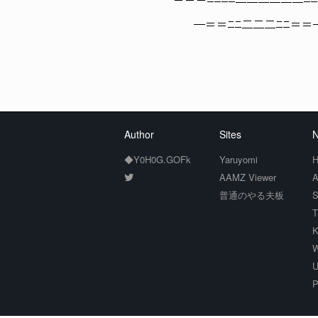
――＝＝＝ﾆﾆﾆﾆ二二二二二二ﾆﾆﾆﾆ
―＝＝ﾆﾆ二二二ﾆﾆ＝＝
Author
Sites
N
◆Y0H0G.GOFk
Yaruyomi
H
AAMZ Viewer
A
普通のやる夫板
S
T
K
W
U
P