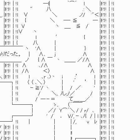
. ／ |l!1!｜!l ―l| ｀⌒´ l |l!1!｜!l
:i ∠,,＿＿ |l!1!｜!l " 八 .: ＼ |l!1!｜!l
＿_＿_. |l!1!｜!l ∨ ＼ ノ/ "＜ |l!1!｜!l
 ＼ |l!1!｜!l { ＼ ―‐ ≦ ― |l!1!｜!l
|l!1!｜!l V ヽ ＿_ ≦ / |l!1!｜!l
|l!1!｜!l∨ ヽ |l!1!｜!l
|l!1!｜!l ｌ ′ { |l!1!｜!l
l!1!｜ { 八 | |l!1!｜!l
＼ γ￣￣￣￣￣￣￣￣ ヽ '∧ | } |l!1!｜!l
…つもりだった。 | ∧､ j ∧ |l!1!｜!l
 ノ { ∧ ￣ 丶 ＿＿_ ／/∧ |l!1!｜!l
1!｜!l ∧ ､/∧ ∧ |l!1!｜!l
1!｜!l /∧ ＜〉 ∧ |l!1!｜!l
:./ ＼ |l!1!｜!l l ､r ､)丶 i ;’ l |l!1!｜!l
┌──┐ !l 〈 〈 ､＼ 〉 | ' ’ | |l!1!｜!l
 │ !l ｰ ≧'/ 丶 | / ／ ' |l!1!｜!l
│ │ !l / ＼、ﾉし;/／ / |l!1!｜!l
 │ │ !l / ―－＝ て＿_＿／ |l!1!｜!l
＜＞ │ └───┐ ゝ、 （´￣￣ |l!1!｜!l
＼ │ │ ／/ Ｙ⌒｀＼ / / r/ ､ |l!1!｜!l
──┘ ' / ． V/, ｰ ､ﾉ{ /｜l |l!1!｜!l
 / └──┘ !l | | | /, v ﾚ |l!1!｜!l
/////// |l!1!｜!l | | |l!1!｜!l
/////// |l!1!｜!l | l! |l!1!｜!l
777/ |l!1!｜!l | l! ┌───┐ |l!1!｜!l