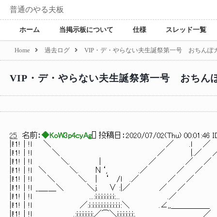
普通のやる夫板
ホーム
当掲示板について
仕様
スレッド一覧
Home
過去ログ
VIP・デ・やらない夫生誕祭第一号 おちん
VIP・デ・やらない夫生誕祭第一号 おちん
25
名前：
◆KoW3p4cyAg
[
] 投稿日：
2020/07/02(Thu) 00:01:46 I
|l!1!｜!l ＼ ／ .l ／ 
|l!1!｜!l ＼ ／ |.／ ／ 
|l!1!｜!l ＼. | ／ ／ ／ |l
|l!1!｜!l ＼ ＼. Ν‘, .／ ／ ／
|l!1!｜!l ＼ ＼. | ‘ /l .／ ／
|l!1!｜!l _＿_＿＼ ＼j. ∨ :|／ ／ ／
|l!1!｜!l ...:i:i:i:i:i:i:i:...
|l!1!｜!l ／:ｉ:i:i:i:i:i:i:i:i:i:ｉ:＼ .∠,
|l!1!｜!l .:i:i:i:i:i:i:／⌒＼i:i:i:i:i:i