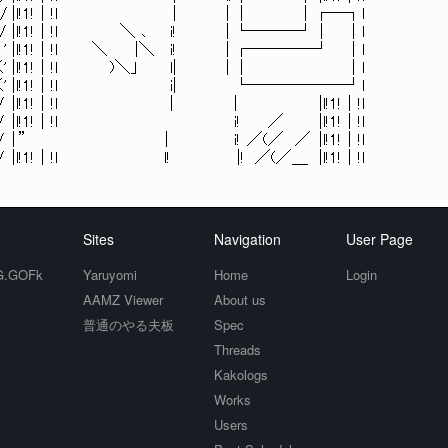
. ＼'//// |l!1!｜!l | | │ │┌─┐l
/ |l!1!｜!l ＼ ､ i! | └───┘│ │l
 |l!1!｜!l ＼ |＼ i! | ┌────┘ │l
/＼ く' |l!1!｜!l )＼」 l| | │ │l
///∧ く' |l!1!｜!l i| └──────┘l
//|. / |l!1!｜!l | | |l!1!｜!l
///| // |l!1!｜!l i! ／ |l!1!｜!l
//|. /// | ” | i! ／(／ ／ |l!1!｜!l
| //// |l!1!｜!l l! |! ／(／＿ |l!1!｜!l
Sites
Navigation
User Page
.GOFk
Yaruyomi
Home
Login
AAMZ Viewer
About us
普通のやる夫板
Spec
Threads
Kakologs
Works
Users