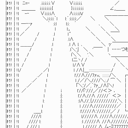
|l!1!｜!l ﾆ=‐ .i:i:i:ｉ:ｉ:∨ ∨ｉ:i:i:i:i
|l!1!｜!l ＿＿＿ i:i:i:i:i:i:i:{ }:ｉ:ｉ:i:i:i
|l!1!｜!l -‐ ∨i:i:i:i∧ ∧ｉ:ｉ:i:iV _＿_＿_
|l!1!｜!l ＼i:i:i:i:｀l l:´:i:i:i:i:／ ＼
|l!1!｜!l ─…ｧ ｀ :i:ｌ l:ｉ: ´ ､ ＼ 
|l!1!｜!l ／ ｌ l:， ＼ ＼ ＼ 
|l!1!｜!l ／ / .ｌ l‘ ＼ ＼￣￣ 
|l!1!｜!l / .l .l∧ ＼ ＼ |
|l!1!｜!l ________/ .l .l ∧ l. ､ 
|l!1!｜!l / l .ｌ＼',| ＼ '￣￣ | …
|l!1!｜!l / l l＼＼ '.＼ ヽ＿＿＿＿＿＿＿＿
|l!1!｜!l / l ｌ二ヽ/ / ＼ |l!
|l!1!｜!l / l ｌ/∧∨ / ＼ |l!
|l!1!｜!l / ／l ｌ /∧|＿::::::::::::::::::::::::
|l!1!｜!l .／ l l'//∧///7ｧｘ、::::::::/＼ 
|l!1!｜!l .／ l l /／/＼////＼:./ ⌒ ＼ │
|l!1!｜!l .／ ｌ ｢＼'/／,｀7ｧ,_/∧}＼! 
|l!1!｜!l ／ l i l'//｢'///,／//＜＞ ．
|l!1!｜!l l :|: l'/∧//∧ /////｀ 
|l!1!｜!l l: :|: :l∧//,｛///////////,
|l!1!｜!l l :|: ｌ ///∧//////////／ │ ┌─
|l!1!｜!l _＿_l: :|: :l'////∧'//////,／
|l!1!｜!l ////l :|: l/////∧ ////∧
|l!1!｜!l //// l: :|: :l /////∧ //∧/
|l!1!｜!l / /// ｌ :|: l ///// ∧ 厶-ミ777