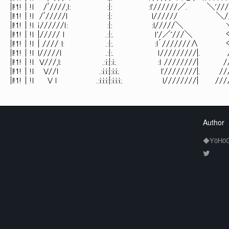
|l!1!｜!l /ﾞ////,ｌ: :|: :l'//////／
|l!1!｜!l /ﾞ/////ｌ :|: l////// ＼/
|l!1!｜!l ｉ//////ｌ: :|: :l/////＼ ヽ'
|l!1!｜!l |///// ｌ .:|:. ｌ'/／'//
|l!1!｜!l | //// l: .:|:. :l´////
|l!1!｜!l l/////l .:|:. ｌ///////
|l!1!｜!l V///,l: .:i:|:i:. :ｌ /////
|l!1!｜!l V//l .:i:i:|:i:i:. l'//////
|l!1!｜!l V ｌ .:i:i:i:|:i:i:i:. l////////
Author
◆Y0H0G