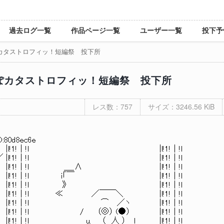
過去ログ一覧
作品ページ一覧
ユーザー一覧
投下予
ぽカタストロフィッ！短編祭 投下所
ぽカタストロフィッ！短編祭 投下所
レス数：757
サイズ：3246.56 KiB
D:80d8ec6e
|l!1!｜!l |l!1!｜!l
|l!1!｜!l |l!1!｜!l
!1!｜!l ＿_∧ |l!1!｜!l
 |l!1!｜!l i「￣ |l!1!｜!l
 ／ |l!1!｜!l 》 |l!1!｜!l
 |l!1!｜!l ≪ ／￣￣＼ |l!1!｜!l
 .／ |l!1!｜!l ⌒ ／ヽ |l!1!｜!l
,＿＿＿＿＿ |l!1!｜!l / （◎） (●） |l!1!｜!l
:. ／ |l!1!｜!l u. （ 人 ） l |l!1!｜!l