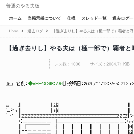
普通のやる夫板
ホーム
当掲示板について
仕様
スレッド一覧
過去ログ一
Home
過去ログ
【過ぎ去りし】やる夫は（極一部で）覇者と呼
【過ぎ去りし】やる夫は（極一部で）覇者と
レス数：1000
サイズ：2064.71 KiB
365
名前：
◆oHH4XGIIO776
[
] 投稿日：
2020/04/13(Mon) 21:35:
s｡ .|| |i:i:|ｉ| ||
ﾞﾆ≧s｡|| |i:i:|ｉ| .|| ｡
｀ﾞ＜二||ＺＺＺＺＺＺＺＺＺＺＺＺＺＺＺＺＺＺＺＺＺＺＺＺＺＺＺＺＺＺＺＺZZZZ
｀ ＜三三三三三三|i:i:|三三三三三三三三三三三三三三＞rィ
|| |￣￣￣￣￣ |i:i:|ｉ| | | | | | | || | | | | | | l| |i:i|
||ﾆﾆ二二二二二|i:i:|ｉ| | | | | | | || | | | | | | l| |i:i|