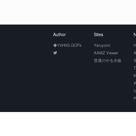
Author
Sites
N
◆Y0H0G.GOFk
Yaruyomi
H
AAMZ Viewer
A
普通のやる夫板
S
T
K
W
U
P