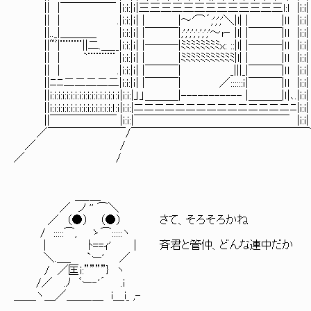
|| |￣￣￣￣￣ |i:i:|ｉ|三三三三三三三三三三三三三l:l |i:i|
|| | .|i:i:|ｉ| | |～'⌒´;';';'＼|l| | |ｌl |i:i|
||.._|＿＿＿_ |i:i:|ｉ| |￣￣￣|;';';';';';';'～r‐ |l| |￣￣￣|ｌl |i:i|
||~ﾞ|¨¨¨¨||二.＿__|i:i:|ｉ| |───|ﾐﾐﾐﾐﾐﾐﾐﾐx: ::|l| |───|ｌl |i:i|
|| | `¨¨¨¨¨ |i:i:|ｉ| | |ﾐﾐﾐﾐﾐﾐﾐﾐﾐﾐﾐ|l| | |ｌl |i:i|
|| | .|i:i:|ｉ| |￣￣￣| _|||_|￣￣￣|ｌl |i:i|
||ﾆﾆ二二二二二|i:i:|ｉ| |￣￣￣| ／::::::ｉ|￣￣￣|ｌl |i:i|
||i:i:i:i:i:i:i:i:i:i:i:i:i:i:i:ｉ:ｉ|i:i:|」」＿＿＿|----------- |＿＿＿|ｌ|､.|i:i|
||i:i:i:i:i:i:i:i:i:i:i:i:i:i:i:ｌ:ｉ|i:i:|ニニニニニニニニニニニニニニニﾆ|i:i|
||￣￣￣￣￣￣ |i:i:|￣￣￣￣￣￣￣￣￣￣￣￣￣￣ |i:i|
／￣￣￣￣￣￣￣/￣￣￣￣￣￣￣￣￣￣￣￣￣￣￣￣
／ / 
／ / 
＿_＿
／ ノ '' ⌒＼
／ （●） （●） さて、そろそろかね
/ :::::⌒, ゝ⌒:::::ヽ
| ﾄ==ｨ' | 斉君と管仲、どんな連中だか
＼.＿_ `ー' ／
/ ／匡i:””””} ヽ
/／ .ﾉ ﾞー‐'´ .i
＿＿ヽ＿／＿＿_＿ i＿i_ ,-