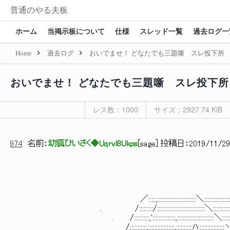
普通のやる夫板
ホーム
当掲示板について
仕様
スレッド一覧
過去ログ一
Home
過去ログ
おいでませ！ どなたでも三題噺 スレ投下所
おいでませ！ どなたでも三題噺 スレ投下
レス数：1000
サイズ：2927.74 KiB
974
名前：
幼狐ひいさく◆Uqrvl8Ukps
[
sage
] 投稿日：
2019/11/29(
／:::::,:::::::::::::::::::::::::＼:::::::::::::::::::::::::::::::::::::
. /:::::::::/:::::::::::::::::::::::::::::::＼:::::::::::::ヽ:::::::::::::::
. /::::::::::,':::::::::::::::,::::::::::::::::::::::::＼::::::::::ヽ`ヽ､::::
/:::::::::::,:::::::::::::::::,:::::::::::ﾊ:::::::::::::::::ヽ::::::::::ヽ::::