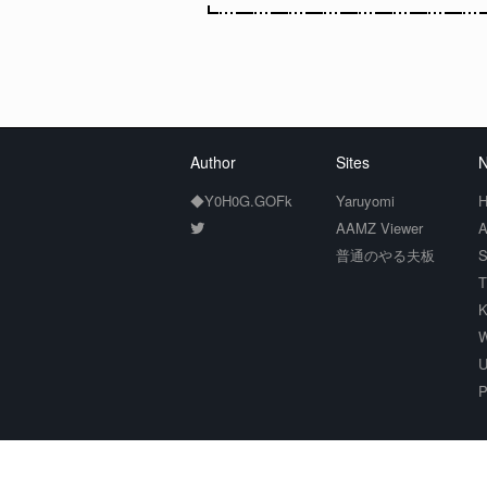
┗…━…━…━…━…━…━…━…━…━
Author
Sites
N
◆Y0H0G.GOFk
Yaruyomi
H
AAMZ Viewer
A
普通のやる夫板
S
T
K
W
U
P