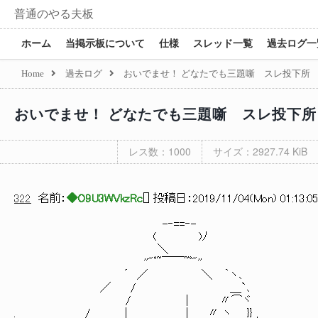
普通のやる夫板
ホーム
当掲示板について
仕様
スレッド一覧
過去ログ一
Home
過去ログ
おいでませ！ どなたでも三題噺 スレ投下所
おいでませ！ どなたでも三題噺 スレ投下
レス数：1000
サイズ：2927.74 KiB
322
名前：
◆O9U3WVkzRc
[
] 投稿日：
2019/11/04(Mon) 01:13:05
-‐==‐-
( )ﾉ
＼
''"ﾟ~￣￣~ﾟ"''
´ ／ ＼ ｀ヽ､
／ / ＿`､
/ | 〃⌒ヾ
. / | | 〃 ヽ }} ,