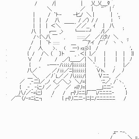
/ /| | 乂_乂＿ﾀ ,
＼ ／ | ¨´ | ′
| / `ト- -匕/ ＼ | | ',, うっ
| | / 八 / ／〉 / / l ′
| | ｜ ＜＼ ￣￣´／／__ ｲ .| 八 ,
八 | r─ _> └―‐‐┘ ./}／ ′
/ヽ{＼八 ￣ , :::::::::／ ／/沙/ ＼ ,,
/ | `ト ::::::: ＿ ⌒ｱイ /¨´/ ヽ ヽ ′
. / 人 >､ ( ─) rz彡} / '，
. { / /＼ （ 〕ト ￣_ ､＜{ }／ | | | }}
. ∨ / / _／}＿＿／| ＼｜ | | | ﾉ
{ _ -─‐‐/ｉ:i:i:i:/|i:i:ｉ:i:i:i:| `､_ ｜ , |／
. 八／ ／/:i:i:／ﾆ|i:i:i:i:i:ｉ:| ∨h､ / ﾉ
. ＿＼_ ／ﾉ´L／／ 八i:i:i:i:/| Ⅴﾆﾆ_ ／
／ _‐二}／_ノ く_／＼_> ＼/=| 'ﾆ／_ /｀ヽ､
{ _‐ _ ‐辷ﾉ ／ ／ ／ rｉ{リ=| ＿｣ﾆニ‐ '，
. 八/／‐=辷} / / ┌{リﾆﾆ|厂￣i/ﾆﾆﾆﾆ‐ }
／⌒〈/‐=ﾆ辷┐ ′ {┌{リ二ニ‐|ﾆ|ﾆ/ﾆﾆﾆﾆﾆﾆ /
. ,z‐ ‐-､
/ ＼ ,=