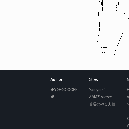
|｀l| 」Ｌ .|l ! お前人
| | 7「 |! .
. } . i' ’ そこまで言
｝ ｝ ./ 
| /
l .'
ﾉ ./
（ /
ヽ_＿, ./
__/ ./
ヽ、 __ノ
Author
Sites
N
◆Y0H0G.GOFk
Yaruyomi
H
AAMZ Viewer
A
普通のやる夫板
S
T
K
W