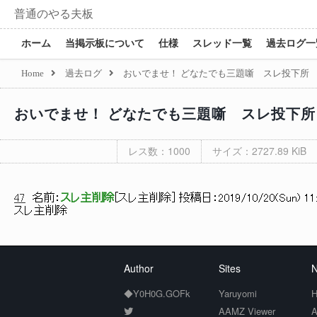
普通のやる夫板
ホーム
当掲示板について
仕様
スレッド一覧
過去ログ一
Home
過去ログ
おいでませ！ どなたでも三題噺 スレ投下所
おいでませ！ どなたでも三題噺 スレ投下所
レス数：1000
サイズ：2727.89 KiB
47
名前：
スレ主削除
[
スレ主削除
] 投稿日：
2019/10/20(Sun) 11
スレ主削除
Author
Sites
N
◆Y0H0G.GOFk
Yaruyomi
H
AAMZ Viewer
A