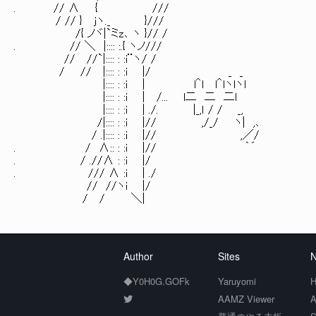
. // ∧ { ///
/ // } jヽ._ }///
/{ ノヾ|`ミz､ ヽ }// /
. // ＼ |:::: :.{ ヽノ///
// //`|:::: : :i¨ヽ/ /
/ // |:::: : :i |/ _ _
|:::: : :i | l＾l l＾lヽlヽl
|:::: : :i | /... l二 二 二l
|:::: : :i | ./. |_,ｌ / / _,
/|:::: : :i |// ,/_/ ヽ| ,､
/ .|:::: : :i |// ,／/
. / ∧:: : :i |// ｀´
. / .//∧ : :i |/
. /// ∧ :i | ./
// //ヽi |/
/ / ＼|
Author
Sites
N
◆Y0H0G.GOFk
Yaruyomi
H
AAMZ Viewer
A