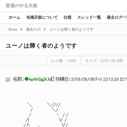
普通のやる夫板
ホーム
当掲示板について
仕様
スレッド一覧
過去ログ一
Home
過去ログ
ユーノは輝く者のようです
ユーノは輝く者のようです
レス数：1000
サイズ：2701.92 KiB
38
名前：
◆kpAhSgjX.M
[
] 投稿日：
2019/09/06(Fri) 23:13:38 ID:
＼ ＼////
/ ＼/
/ ヽ / /
/{ ∨ /
/∧ ., ∨/