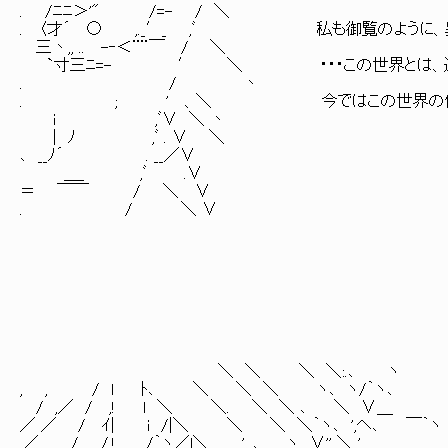
. /ﾆﾆ＞'" /=- / ＼
. 〈才´ ○ ,._′_ ,ﾞ 私も御覧のように、
三丶,, .. -‐＜¨¨￣ / ＼
`寸三ﾆ=- ′ ＼ ・・・この世界とは、違う
. / 丶
. ; ' 、＼ 今ではこの世界の住人、この
i ,ﾞ∨ ＼ 丶
| ﾉ ,ﾞ . ∨ ＼
､ __ﾉ´ . __／∨
＿_ ,ﾞ .∨
＝ ￣￣ / ＼ ∨
. / ＼ ∨
＼ ＼ ＼ ＼:.､ ヽ
, , / l ﾄ､ ＼ ＼ ＼ ヽ､ ヽ/｀ヽ､
/ ,／ / ,! l ＼ ＼. ＼ ＼ ､ ＼ ∨＿
／ ／ / ｲ| i /|＼ ＼ ＼ ＼｀ヽ､ ',ヘ､ ￣
,／ / /.! ,/｀ヽ／l＼ ', ､ ヽ ∨'' ＼ ',