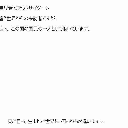
異界者＜アウトサイダー＞
世界からの来訪者ですが、
国の国民の一人として働いています。
｀ヽ 見た目も、生まれた世界も、何もかもが違いますし、