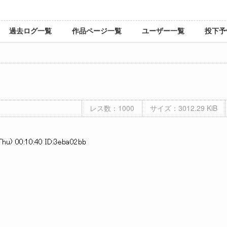
過去ログ一覧
作品ページ一覧
ユーザー一覧
投下予
レス数：1000
サイズ：3012.29 KiB
hu) 00:10:40 ID:3eba02bb