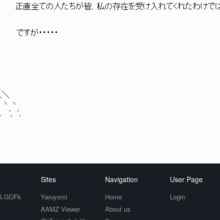
l ＼ 正直全ての人たちが皆、私の存在を受け入れてくれたわけで
 ! ですが・・・・・
＼
＼＼
ヽ ヽ
, ',
Sites
Navigation
User Page
.GOFk
Yaruyomi
Home
Login
AAMZ Viewer
About us