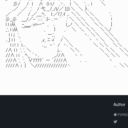
彡/ / l /l 0 l:/ ,ヽ､ l ＼ ', ､ 
,.／ .／ ,'. / 弋 __ﾉ,./l/／ }彡＼ ＼ .ﾄ､
,／ ／ / ,／＿ﾍ､ l::／(ｿ,ｲ ,､ ＼＼ ＼＼ ',
彡_,彡 ＿/／-｀::::::｀::}- ､ー ´ ,' ＼. ＼＼ ＼＼
l l i从 -＿_,..ｯ=-‐''' , ､ l_,ノ .＼ ＼＼ ＼＼ |
_', l i从 ｀¨￣ , } , ＼ ＼. ＼＼ ＼＼/
l i j ', ー,'_ , ヽ､ ＼＼ ＼＼
､_| l l ﾞ, ,ｨ_ ﾆ ィ / ＼ ヽ ヽ ＼ ＼＼
l i ! l l､､ ､__ - ' / ヽ､＼ ＼ ＼＼ ＼＼
/∧ l l ', ', ＼ j､､ ＼＼ ＼ ＼＼ ＼
//∧ i l , ﾍ__ ｀ヽ､ _ノ/∧ ヽ ヽ ＼ ＼＼ 
///∧ ', ', ∨7777｀ ー ´////∧ ､ ､ ヽ 
////∧ i | ＼//////////////ヽ ､ ＼＼ '
Author
◆Y0H0G