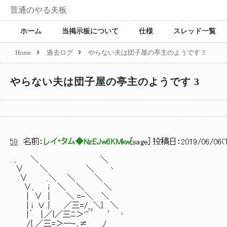
普通のやる夫板
ホーム
当掲示板について
仕様
スレッド一覧
Home
過去ログ
やらない夫は団子屋の亭主のようです 3
やらない夫は団子屋の亭主のようです 3
59
名前：
レイ・タム◆NzEJw6KMkw
[
sage
] 投稿日：
2019/06/06(T
. 、 ＼ ＼
∨ ＼ ＼ 丶
.∨ .＼ ＼ ＼
∨、 i ＼ ＼ ＼
| ∨ | ＼ =-＼ ＼
| i Ｖ .| ／三=/__＼}. ＼
|´ |.／{／三ﾆ＞'"´ ′ 丶
/{ ／三=＞─-､≠ ./