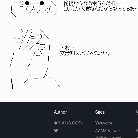
／ ノ（ ●━━● ＼ 総統からの命令なんだお…
| ⌒ （__人__） ノ（ | というか人質なんだから黙ってるお
＼ ｀ ⌒´ ⌒／
________
／) / .) ＼
/ ./::/ ./:::／ ） ＼
l .l/ /／ ∠___ |
l / ／ ／ _､,,.ノ | …おい。
r /___) | 交渉をしようじゃないか。
/ / |
/ ノ |
{ jヽ /
.| i > 人＿
| |／ ￣ ヽ
.| | ｨ ヽ
Author
Sites
N
◆Y0H0G.GOFk
Yaruyomi
H
AAMZ Viewer
A