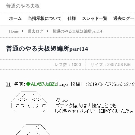
普通のやる夫板
ホーム
当掲示板について
仕様
スレッド一覧
過去ログ一
Home
過去ログ
普通のやる夫板短編所part14
普通のやる夫板短編所part14
レス数：1000
サイズ：2457.58 KiB
31
名前：
◆ALA57JzBZc
[
sage
] 投稿日：
2019/04/07(Sun) 22:18
＿＿＿_
／ ノ ヽ_＼
／ ≦ﾟ≧ ≦ﾟ≧＼ ぷっw
| ⊂⊃ (_,､_,) ⊂| ブサイク怪人は卑怯なことでも
ヽ ィ‘ しなきゃヤルカイザーに勝てないんだw
＿＿＿_
／ ノ（ ＼
／ _ノ ヽ､_ ＼