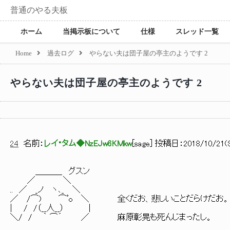
普通のやる夫板
ホーム
当掲示板について
仕様
スレッド一覧
Home
過去ログ
やらない夫は団子屋の亭主のようです 2
やらない夫は団子屋の亭主のようです 2
24
名前：
レイ・タム◆NzEJw6KMkw
[
sage
] 投稿日：
2018/10/21(S
＿＿＿_ グスン
／ ＼
.. ／ _ノ ヽ､_ ＼
／ /⌒) ⌒ﾟo ＼ 全くだお、悲しいことだらけだお。
| / /（__人__） |
＼/ / ｀ ⌒´ ／ 麻原彰晃も死んじまったし。