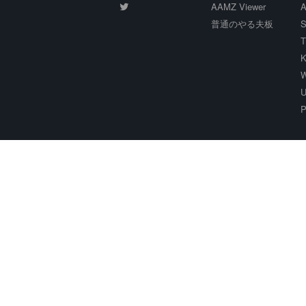
AAMZ Viewer
A
普通のやる夫板
S
T
K
W
U
P