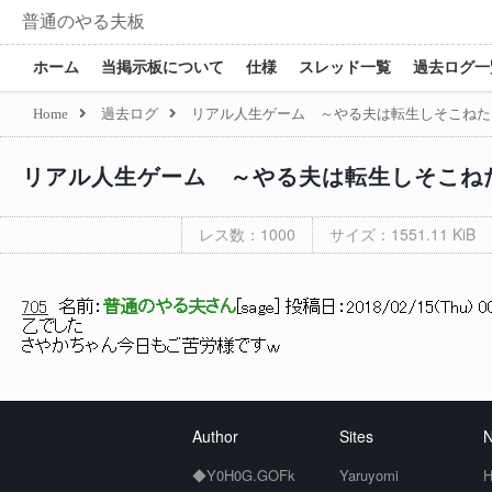
普通のやる夫板
ホーム
当掲示板について
仕様
スレッド一覧
過去ログ一
Home
過去ログ
リアル人生ゲーム ～やる夫は転生しそこねた
リアル人生ゲーム ～やる夫は転生しそこね
レス数：1000
サイズ：1551.11 KiB
705
名前：
普通のやる夫さん
[
sage
] 投稿日：
2018/02/15(Thu) 00
乙でした
さやかちゃん今日もご苦労様ですｗ
Author
Sites
N
◆Y0H0G.GOFk
Yaruyomi
H