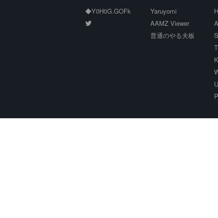
◆Y0H0G.GOFk
Yaruyomi
H
AAMZ Viewer
A
普通のやる夫板
S
T
K
W
U
P