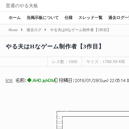
普通のやる夫板
ホーム
当掲示板について
仕様
スレッド一覧
過去ログ一
Home
過去ログ
やる夫はHなゲーム制作者【3作目】
やる夫はHなゲーム制作者【3作目】
レス数：1000
サイズ：1766.59 KiB
916
名前：
◆.AHO.jqhOM
[
] 投稿日：
2018/01/28(Sun) 22:05:14 I
┌ｰｰ‐────────────────
|:::┌──────────────────
|:::::| |:
|:::::| |: