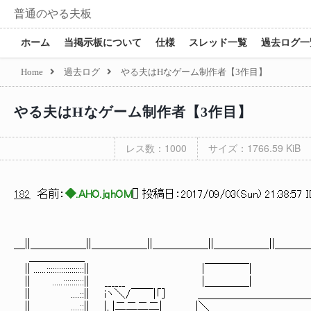
普通のやる夫板
ホーム
当掲示板について
仕様
スレッド一覧
過去ログ一
Home
過去ログ
やる夫はHなゲーム制作者【3作目】
やる夫はHなゲーム制作者【3作目】
レス数：1000
サイズ：1766.59 KiB
182
名前：
◆.AHO.jqhOM
[
] 投稿日：
2017/09/03(Sun) 21:38:57 
＿||＿＿＿＿＿||＿＿＿＿＿||＿＿＿＿＿||＿＿＿＿＿||＿＿＿＿
＿＿＿＿＿ |
|| ......::::::::::::::::::|| |￣￣￣￣| 
|| .....::::::::::|| ______ |＿＿＿＿
|| ....::|| iヽ＼/￣￣|「］ ＿＿＿＿＿＿＿＿
|| ....::|| |, |二二二二| |＼＿＿＿＿＿＿＿