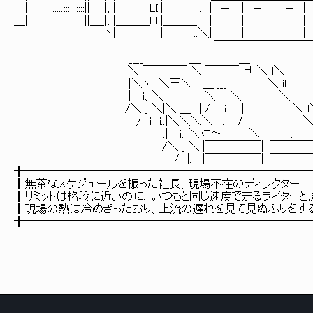
|| .....::::::::::|| |, |＿＿＿LI.| |. | ＝ || ＝ 
＿|| ......::::::::::::::::::||＿_|, |＿＿＿LI.|＿＿＿|
ヽ|＿＿＿＿| ..＼| ＝ || ＝ || ＝ 
￣￣￣￣￣￣￣￣￣￣
____ ＿ ＿ .
|＼ ￣￣￣￣ ＼ ￣￣￣ 旦 ＼ l
|＼ヽ ＼三＼ ＿.___. ＼ 
| i、＼＿＿____i|＼＿ 
/＼|_ ＼|＼ ＿ ||/ ! i |￣￣￣
/ i i..|＼＼＼＼|__.i___
.| i、＼⊂～ ＼ 
./＼|_ ＼||￣￣￣￣￣|||￣￣￣￣￣
/ |. ||￣￣￣￣￣|||￣￣￣￣￣
╋━━━━━━━━━━━━━━━━━━━━━━━━━
┃無茶なスケジュールを振った社長、現場不在のディレクター
┃リミットは格段に近いのに、いつもと同じ速度で走るライターと
┃現場の熱は冷めきったおり、上流の遅れを見て見ぬふりをす
╋━━━━━━━━━━━━━━━━━━━━━━━━━