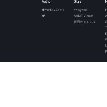
Author
Sites
N
◆Y0H0G.GOFk
Yaruyomi
H
AAMZ Viewer
A
普通のやる夫板
S
T
K
W
U
P