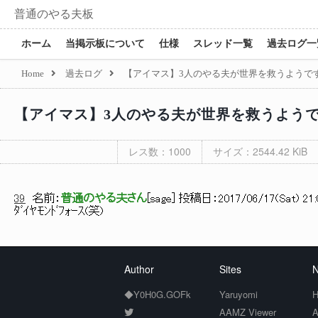
普通のやる夫板
ホーム
当掲示板について
仕様
スレッド一覧
過去ログ一
Home
過去ログ
【アイマス】3人のやる夫が世界を救うようです
【アイマス】3人のやる夫が世界を救うようで
レス数：1000
サイズ：2544.42 KiB
39
名前：
普通のやる夫さん
[
sage
] 投稿日：
2017/06/17(Sat) 21:
ﾀﾞｲﾔﾓﾝﾄﾞﾌｫｰｽ(笑)
Author
Sites
N
◆Y0H0G.GOFk
Yaruyomi
H
AAMZ Viewer
A